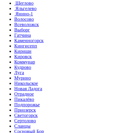
Щеглово
Яльгелево
Янино-1
Волосово
Всеволожск
Выборг
Гатчина
Каменногорск
Кингисепп
Кириши
Кировск
Коммунар
Кудрово
Луга
Мурино
Никольское
Новая Ладога
Отрадное
Пикалёво
Подпорожье
Приозерск
Светогорск
Сертолово
Сланцы
Сосновый Бор