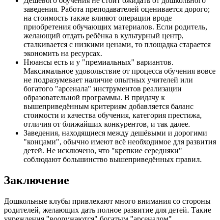
Дешёвого обучения не стоит ожидать от дошкольного
заведения. Работа преподавателей оценивается дорого;
на стоимость также влияют операции вроде
приобретения обучающих материалов. Если родитель,
желающий отдать ребёнка в культурный центр,
сталкивается с низкими ценами, то площадка старается
экономить на ресурсах.
Нюансы есть и у "премиальных" вариантов.
Максимальное удовольствие от процесса обучения вовсе
не подразумевает наличие опытных учителей или
богатого "арсенала" инструментов реализации
образовательной программы. В придачу к
вышеприведённым критериям добавляется баланс
стоимости и качества обучения, категория престижа,
отличия от ближайших конкурентов, и так далее.
Заведения, находящиеся между дешёвыми и дорогими
"концами", обычно имеют всё необходимое для развития
детей. Не исключено, что "крепкие середняки"
соблюдают большинство вышеприведённых правил.
Заключение
Дошкольные клубы привлекают много внимания со стороны
родителей, желающих дать полное развитие для детей. Такие
учреждения "вооружаются" богатым "арсеналом"