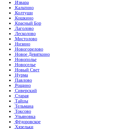
Извара
Кальтино
Колтуши
Кошкино
Красный Бор
Лаголово
Лесколово
Мистолово
Низино
Новогорелово
Новое Девяткино
Новополье
Новоселье
Новый Свет
Нурма
Павлово
Рощино
Сиверский
Старая
Тайцы
Тельмана
Токсово
Ульяновка
Фёдоровское
Хязельки