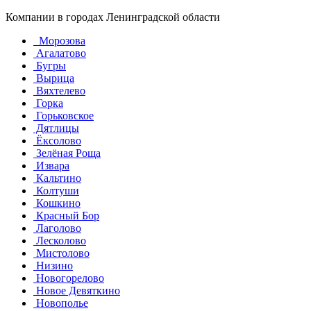
Компании в городах Ленинградской области
Морозова
Агалатово
Бугры
Вырица
Вяхтелево
Горка
Горьковское
Дятлицы
Ёксолово
Зелёная Роща
Извара
Кальтино
Колтуши
Кошкино
Красный Бор
Лаголово
Лесколово
Мистолово
Низино
Новогорелово
Новое Девяткино
Новополье