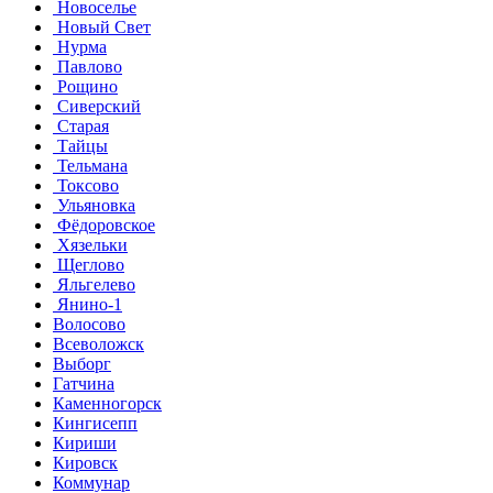
Новоселье
Новый Свет
Нурма
Павлово
Рощино
Сиверский
Старая
Тайцы
Тельмана
Токсово
Ульяновка
Фёдоровское
Хязельки
Щеглово
Яльгелево
Янино-1
Волосово
Всеволожск
Выборг
Гатчина
Каменногорск
Кингисепп
Кириши
Кировск
Коммунар