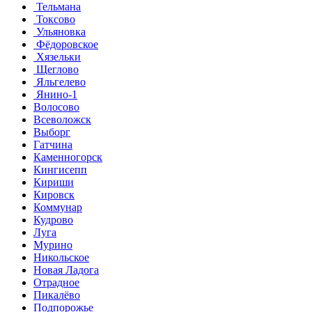
Тельмана
Токсово
Ульяновка
Фёдоровское
Хязельки
Щеглово
Яльгелево
Янино-1
Волосово
Всеволожск
Выборг
Гатчина
Каменногорск
Кингисепп
Кириши
Кировск
Коммунар
Кудрово
Луга
Мурино
Никольское
Новая Ладога
Отрадное
Пикалёво
Подпорожье