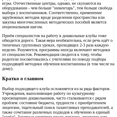
игры. Отечественные центры, однако, не скупаются на
оборудовании - чем больше "инвентарь", тем больше свобода
выбора у воспитанников. Соответственно, применение
зарубежных методик вроде разделения пространства или
закупка многочисленных методических пособий является
опциональным шагом.
Приём специалистов на работу в дошкольные клубы тоже
обходится дорого. Такая мера необязательна, если речь идёт о
типичных групповых уроках, проходящих 2-3 раза каждую
неделю. Разумеется, программы иногда включают методики
от специалистов. Рекомендация сводится к тому, чтобы
родители посоветовались с учителями по поводу подбора
подходящей методики обучения воспитанника (в том числе на
дому).
Кратко о главном
Выбор подходящего клуба осложняется из-за ряда факторов.
Учреждения, выполняющие работу по культурному
просвещению дошкольников, часто сталкиваются с рядом
проблем: состояние бюджета, трудности с приобретением
лицензии, тщательный поиск талантливых преподавателей, а
также сочетание различных подходов к обучению в единый
"котёл". Заветные критерии вроде диплома, лицензии или