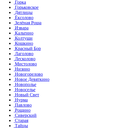
Горка
Горьковское
Дятлицы
Ёксолово
Зелёная Роща
Извара
Кальтино
Колтуши
Кошкино
Красный Бор
Лаголово
Лесколово
Мистолово
Низино
Новогорелово
Новое Девяткино
Новополье
Новоселье
Новый Свет
Нурма
Павлово
Рощино
Сиверский
Старая
Тайцы