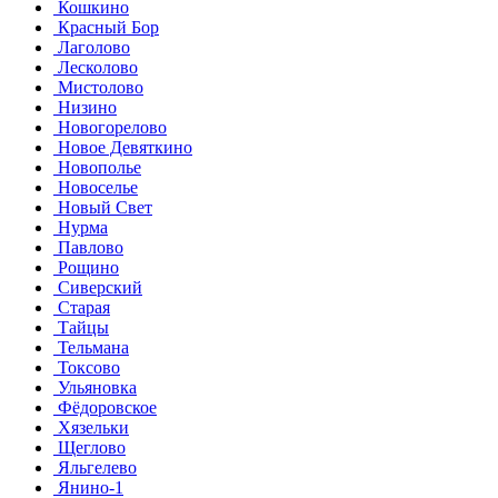
Кошкино
Красный Бор
Лаголово
Лесколово
Мистолово
Низино
Новогорелово
Новое Девяткино
Новополье
Новоселье
Новый Свет
Нурма
Павлово
Рощино
Сиверский
Старая
Тайцы
Тельмана
Токсово
Ульяновка
Фёдоровское
Хязельки
Щеглово
Яльгелево
Янино-1