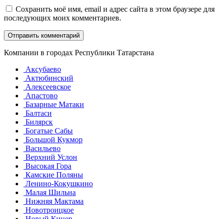
Сохранить моё имя, email и адрес сайта в этом браузере для
последующих моих комментариев.
Компании в городах Республики Татарстана
Аксубаево
Актюбинский
Алексеевское
Апастово
Базарные Матаки
Балтаси
Билярск
Богатые Сабы
Большой Кукмор
Васильево
Верхний Услон
Высокая Гора
Камские Поляны
Ленино-Кокушкино
Малая Шильна
Нижняя Мактама
Новотроицкое
Новый Кинер