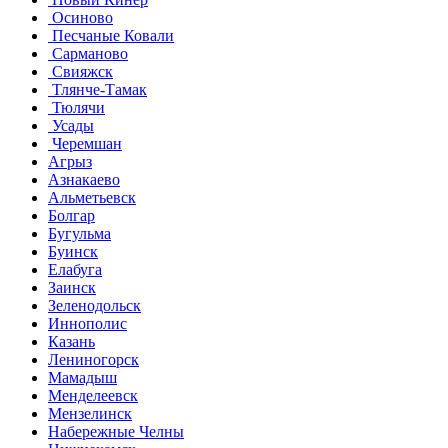
Осиново
Песчаные Ковали
Сарманово
Свияжск
Тлянче-Тамак
Тюлячи
Усады
Черемшан
Агрыз
Азнакаево
Альметьевск
Болгар
Бугульма
Буинск
Елабуга
Заинск
Зеленодольск
Иннополис
Казань
Лениногорск
Мамадыш
Менделеевск
Мензелинск
Набережные Челны