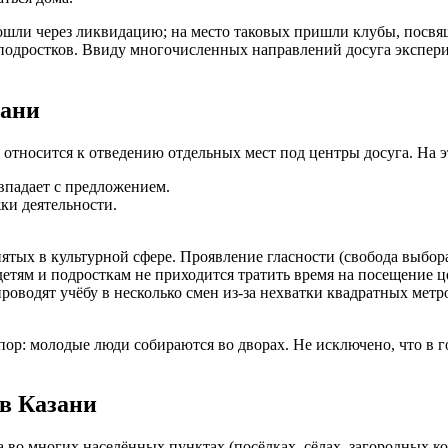
рошли через ликвидацию; на место таковых пришли клубы, пос
 подростков. Ввиду многочисленных направлений досуга экспер
зани
 относится к отведению отдельных мест под центры досуга. На э
впадает с предложением.
ки деятельности.
ятых в культурной сфере. Проявление гласности (свобода выбор
етям и подросткам не приходится тратить время на посещение ц
роводят учёбу в несколько смен из-за нехватки квадратных метр
пор: молодые люди собираются во дворах. Не исключено, что в 
в Казани
 во многих населённых пунктах (посёлках, сёлах, загородных к