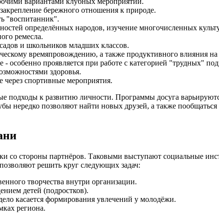
прочими вариантами клубных мероприятий.
закрепление бережного отношения к природе.
ть "воспитанник".
нностей определённых народов, изучение многочисленных культ
ного ремесла.
садов и школьников младших классов.
рческому времяпровождению, а также продуктивного влияния н
 - особенно проявляется при работе с категорией "трудных" под
озможностями здоровья.
е через спортивные мероприятия.
ые подходы к развитию личности. Программы досуга варьируются
бы нередко позволяют найти новых друзей, а также пообщаться с
ани
ржки со стороны партнёров. Таковыми выступают социальные и
позволяют решить круг следующих задач:
венного творчества внутри организации.
нием детей (подростков).
 дело касается формирования увлечений у молодёжи.
мках региона.