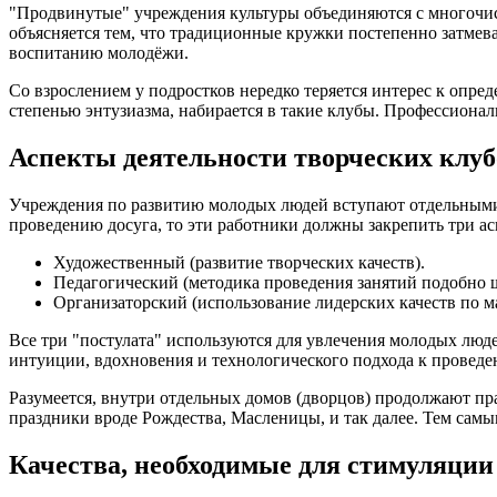
"Продвинутые" учреждения культуры объединяются с многочисл
объясняется тем, что традиционные кружки постепенно затме
воспитанию молодёжи.
Со взрослением у подростков нередко теряется интерес к опр
степенью энтузиазма, набирается в такие клубы. Профессиона
Аспекты деятельности творческих клуб
Учреждения по развитию молодых людей вступают отдельными 
проведению досуга, то эти работники должны закрепить три ас
Художественный (развитие творческих качеств).
Педагогический (методика проведения занятий подобно 
Организаторский (использование лидерских качеств по м
Все три "постулата" используются для увлечения молодых люд
интуиции, вдохновения и технологического подхода к проведе
Разумеется, внутри отдельных домов (дворцов) продолжают п
праздники вроде Рождества, Масленицы, и так далее. Тем самы
Качества, необходимые для стимуляции