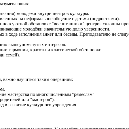
дразумевающих:
ывания) молодёжи внутри центров культуры.
вленных на неформальное общение с детьми (подростками).
нно в уютной обстановке "воспитанники" центров склонны проя
ививающие молодёжи значительную долю уверенности.
х в ходе заполнения анкет или беседы. Преподавателю не следуе
ению вышеупомянутых интересов.
нии гармонии, красоты и классической обстановки.
ди семей).
, важно научиться таким операциям:
ом.
ние мастерства по многочисленным "ремёслам".
родителей или "мастеров").
д в развитие культурного учреждения.