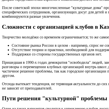
После советской эпохи многочисленные "культурные дома" п
специфических сотрудников, организующих досуг для детей и
комбинируются разные увлечения.
Сложности с организацией клубов в Ка
Творчество молодёжи со временем ограничивается; то же самое
Состояние рынка России в целом - например, спрос не со
Отсутствие теории и практики, необходимой для поддерж
Поддержки со стороны государственных органов нет.
Пришедшая в 1990-х годах демократия "освободила" людей, зан
разговоры о перемещении клубных организаций внутрь школ: д
частичное решение проблемы, так как городские организации п
другом.
Отсюда вытекает тенденция, не теряющая актуальности до сих 
не зависят от преподавателей.
Пути решения "культурной" проблемы 
Один из таких вариантов сводится к учреждению клубов досуга