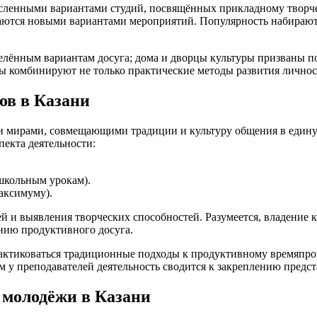
енными вариантами студий, посвящённых прикладному творчеств
ваются новыми вариантами мероприятий. Популярность набирают
еделённым вариантам досуга; дома и дворцы культуры призваны
лы комбинируют не только практические методы развития личнос
ов в Казани
мирами, совмещающими традиции и культуру общения в единую 
пекта деятельности:
школьным урокам).
аксимуму).
ей и выявления творческих способностей. Разумеется, владение
нию продуктивного досуга.
рактиковаться традиционные подходы к продуктивному времяпр
м у преподавателей деятельность сводится к закреплению предст
 молодёжи в Казани