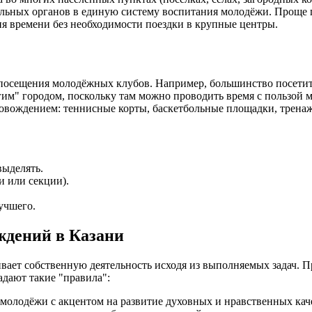
ьных органов в единую систему воспитания молодёжи. Проще го
ия времени без необходимости поездки в крупные центры.
сещения молодёжных клубов. Например, большинство посетителе
гим" городом, поскольку там можно проводить время с пользой 
вождением: теннисные корты, баскетбольные площадки, тренажё
выделять.
и или секции).
учшего.
ждений в Казани
ает собственную деятельность исходя из выполняемых задач. 
адают такие "правила":
 молодёжи с акцентом на развитие духовных и нравственных кач