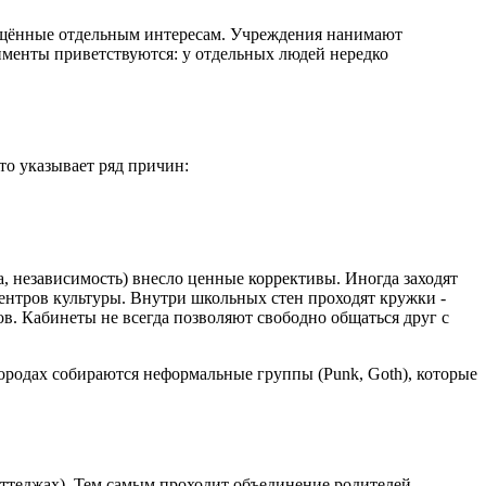
вящённые отдельным интересам. Учреждения нанимают
именты приветствуются: у отдельных людей нередко
то указывает ряд причин:
а, независимость) внесло ценные коррективы. Иногда заходят
ентров культуры. Внутри школьных стен проходят кружки -
ов. Кабинеты не всегда позволяют свободно общаться друг с
городах собираются неформальные группы (Punk, Goth), которые
оттеджах). Тем самым проходит объединение родителей,