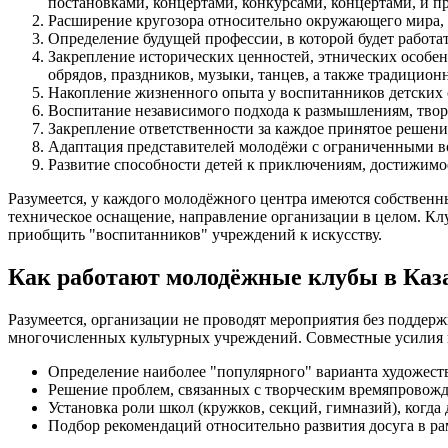
постановками, концертами, конкурсами, концертами, и 
Расширение кругозора относительно окружающего мира, 
Определение будущей профессии, в которой будет работа
Закрепление исторических ценностей, этнических особе
обрядов, праздников, музыки, танцев, а также традицион
Накопление жизненного опыта у воспитанников детских 
Воспитание независимого подхода к размышлениям, тво
Закрепление ответственности за каждое принятое решение
Адаптация представителей молодёжи с ограниченными в
Развитие способности детей к приключениям, достижимо
Разумеется, у каждого молодёжного центра имеются собственн
техническое оснащение, направление организации в целом. Клу
приобщить "воспитанников" учреждений к искусству.
Как работают молодёжные клубы в Каз
Разумеется, организации не проводят мероприятия без подде
многочисленных культурных учреждений. Совместные усилия 
Определение наиболее "популярного" варианта художест
Решение проблем, связанных с творческим времяпровожде
Установка роли школ (кружков, секций, гимназий), когда
Подбор рекомендаций относительно развития досуга в ра