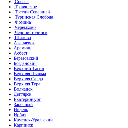
Сосьва
Травянское
Третий Северный
Туринская Слобода
Фомина
Черемхово
Черноисточинск
Шилова
Алапаевск
Арамиль
Асбест
Березовский
Богданович
Верхний Тагил
Верхняя Пышма
Верхняя Салда
Верхняя Тура
Волчанск
Дегтярск
Екатеринбург
Заречный
Ивдель
Ирбит
Каменск-Уральский
Карпинск