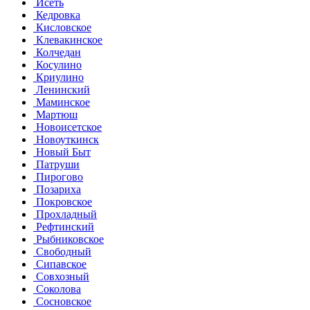
Исеть
Кедровка
Кисловское
Клевакинское
Колчедан
Косулино
Криулино
Ленинский
Маминское
Мартюш
Новоисетское
Новоуткинск
Новый Быт
Патруши
Пирогово
Позариха
Покровское
Прохладный
Рефтинский
Рыбниковское
Свободный
Сипавское
Совхозный
Соколова
Сосновское