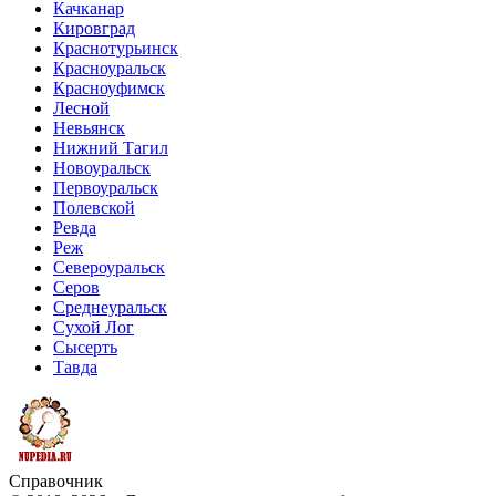
Качканар
Кировград
Краснотурьинск
Красноуральск
Красноуфимск
Лесной
Невьянск
Нижний Тагил
Новоуральск
Первоуральск
Полевской
Ревда
Реж
Североуральск
Серов
Среднеуральск
Сухой Лог
Сысерть
Тавда
Справочник