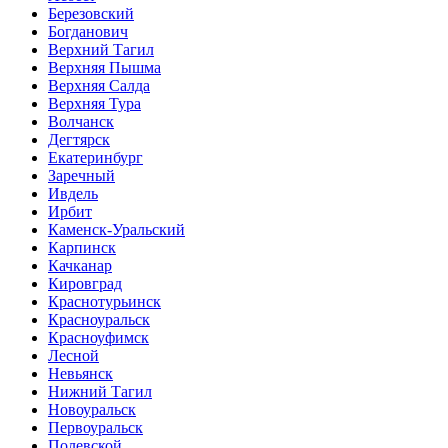
Березовский
Богданович
Верхний Тагил
Верхняя Пышма
Верхняя Салда
Верхняя Тура
Волчанск
Дегтярск
Екатеринбург
Заречный
Ивдель
Ирбит
Каменск-Уральский
Карпинск
Качканар
Кировград
Краснотурьинск
Красноуральск
Красноуфимск
Лесной
Невьянск
Нижний Тагил
Новоуральск
Первоуральск
Полевской