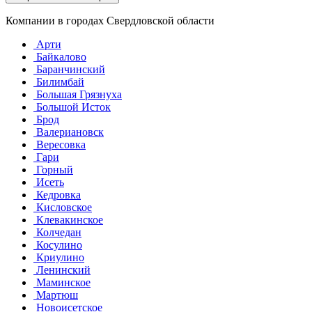
Компании в городах Свердловской области
Арти
Байкалово
Баранчинский
Билимбай
Большая Грязнуха
Большой Исток
Брод
Валериановск
Вересовка
Гари
Горный
Исеть
Кедровка
Кисловское
Клевакинское
Колчедан
Косулино
Криулино
Ленинский
Маминское
Мартюш
Новоисетское