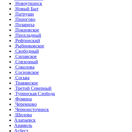
Новоуткинск
Новый Быт
Патруши
Пирогово
Позариха
Покровское
Прохладный
Рефтинский
Рыбниковское
Свободный
Сипавское
Совхозный
Соколова
Сосновское
Сосьва
Травянское
Третий Северный
Туринская Слобода
Фомина
Черемхово
Черноисточинск
Шилова
Алапаевск
Арамиль
Асбест