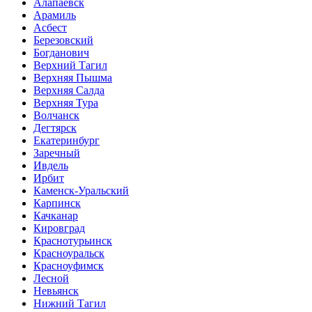
Алапаевск
Арамиль
Асбест
Березовский
Богданович
Верхний Тагил
Верхняя Пышма
Верхняя Салда
Верхняя Тура
Волчанск
Дегтярск
Екатеринбург
Заречный
Ивдель
Ирбит
Каменск-Уральский
Карпинск
Качканар
Кировград
Краснотурьинск
Красноуральск
Красноуфимск
Лесной
Невьянск
Нижний Тагил