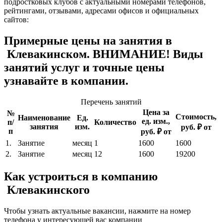
подростковых клубов с актуальными номерами телефонов,
рейтингами, отзывами, адресами офисов и официальных
сайтов:
Примерные цены на занятия в
Клевакинском. ВНИМАНИЕ! Виды
занятий услуг и точные цены
узнавайте в компании.
Перечень занятий
Цена за
№
Стоимость,
Наименование
Ед.
ед. изм.,
п/
Количество
занятия
изм.
руб. ₽ от
п
руб. ₽ от
1.
Занятие
месяц
1
1600
1600
2.
Занятие
месяц
12
1600
19200
Как устроиться в компанию
Клевакинского
Чтобы узнать актуальные вакансии, нажмите на номер
телефона у интересующей вас компании