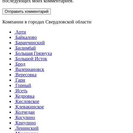
последующих моих комментариев.
Компании в городах Свердловской области
Арти
Байкалово
Баранчинский
Билимбай
Большая Грязнуха
Большой Исток
Брод
Валериановск
Вересовка
Гари
Горный
Исеть
Кедровка
Кисловское
Клевакинское
Колчедан
Косулино
Криулино
Ленинский