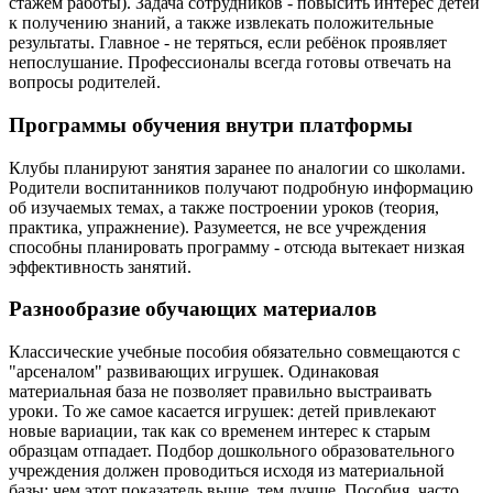
стажем работы). Задача сотрудников - повысить интерес детей
к получению знаний, а также извлекать положительные
результаты. Главное - не теряться, если ребёнок проявляет
непослушание. Профессионалы всегда готовы отвечать на
вопросы родителей.
Программы обучения внутри платформы
Клубы планируют занятия заранее по аналогии со школами.
Родители воспитанников получают подробную информацию
об изучаемых темах, а также построении уроков (теория,
практика, упражнение). Разумеется, не все учреждения
способны планировать программу - отсюда вытекает низкая
эффективность занятий.
Разнообразие обучающих материалов
Классические учебные пособия обязательно совмещаются с
"арсеналом" развивающих игрушек. Одинаковая
материальная база не позволяет правильно выстраивать
уроки. То же самое касается игрушек: детей привлекают
новые вариации, так как со временем интерес к старым
образцам отпадает. Подбор дошкольного образовательного
учреждения должен проводиться исходя из материальной
базы: чем этот показатель выше, тем лучше. Пособия, часто