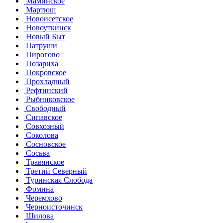
Маминское
Мартюш
Новоисетское
Новоуткинск
Новый Быт
Патруши
Пирогово
Позариха
Покровское
Прохладный
Рефтинский
Рыбниковское
Свободный
Сипавское
Совхозный
Соколова
Сосновское
Сосьва
Травянское
Третий Северный
Туринская Слобода
Фомина
Черемхово
Черноисточинск
Шилова