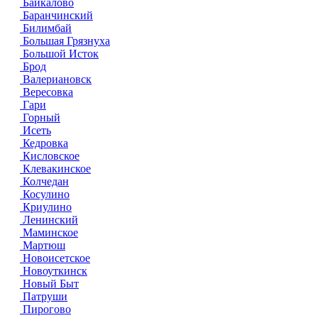
Байкалово
Баранчинский
Билимбай
Большая Грязнуха
Большой Исток
Брод
Валериановск
Вересовка
Гари
Горный
Исеть
Кедровка
Кисловское
Клевакинское
Колчедан
Косулино
Криулино
Ленинский
Маминское
Мартюш
Новоисетское
Новоуткинск
Новый Быт
Патруши
Пирогово