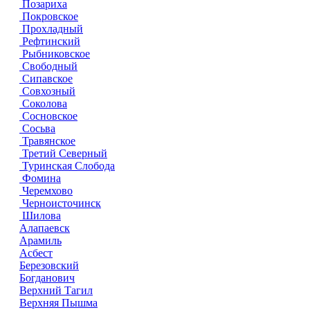
Позариха
Покровское
Прохладный
Рефтинский
Рыбниковское
Свободный
Сипавское
Совхозный
Соколова
Сосновское
Сосьва
Травянское
Третий Северный
Туринская Слобода
Фомина
Черемхово
Черноисточинск
Шилова
Алапаевск
Арамиль
Асбест
Березовский
Богданович
Верхний Тагил
Верхняя Пышма