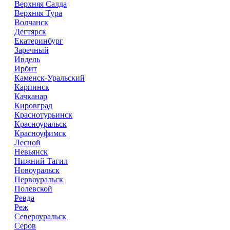
Верхняя Салда
Верхняя Тура
Волчанск
Дегтярск
Екатеринбург
Заречный
Ивдель
Ирбит
Каменск-Уральский
Карпинск
Качканар
Кировград
Краснотурьинск
Красноуральск
Красноуфимск
Лесной
Невьянск
Нижний Тагил
Новоуральск
Первоуральск
Полевской
Ревда
Реж
Североуральск
Серов