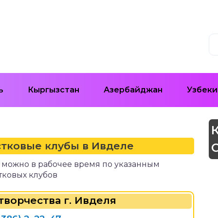
ь
Кыргызстан
Азербайджан
Узбеки
стковые клубы в Ивделе
я можно в рабочее время по указанным
тковых клубов
творчества г. Ивделя