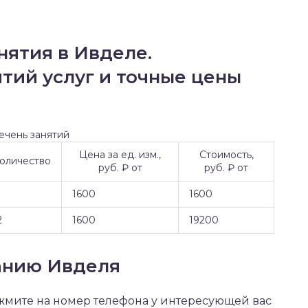
нятия в Ивделе.
ий услуг и точные цены
ечень занятий
Цена за ед. изм.,
Стоимость,
оличество
руб. ₽ от
руб. ₽ от
1600
1600
2
1600
19200
панию Ивделя
ажмите на номер телефона у интересующей вас