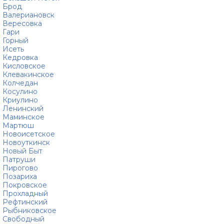
Брод
Валериановск
Вересовка
Гари
Горный
Исеть
Кедровка
Кисловское
Клевакинское
Колчедан
Косулино
Криулино
Ленинский
Маминское
Мартюш
Новоисетское
Новоуткинск
Новый Быт
Патруши
Пирогово
Позариха
Покровское
Прохладный
Рефтинский
Рыбниковское
Свободный