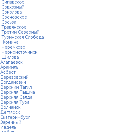
Сипавское
Совхозный
Соколова
Сосновское
Сосьва
Травянское
Третий Северный
Туринская Слобода
Фомина
Черемхово
Черноисточинск
Шилова
Алапаевск
Арамиль
Асбест
Березовский
Богданович
Верхний Тагил
Верхняя Пышма
Верхняя Салда
Верхняя Тура
Волчанск
Дегтярск
Екатеринбург
Заречный
Ивдель