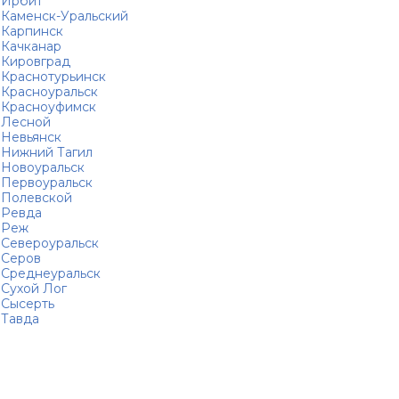
Ирбит
Каменск-Уральский
Карпинск
Качканар
Кировград
Краснотурьинск
Красноуральск
Красноуфимск
Лесной
Невьянск
Нижний Тагил
Новоуральск
Первоуральск
Полевской
Ревда
Реж
Североуральск
Серов
Среднеуральск
Сухой Лог
Сысерть
Тавда