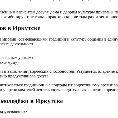
еделённым вариантам досуга; дома и дворцы культуры призваны
лы комбинируют не только практические методы развития личнос
ов в Иркутске
мирами, совмещающими традиции и культуру общения в единую 
пекта деятельности:
школьным урокам).
аксимуму).
ей и выявления творческих способностей. Разумеется, владение
нию продуктивного досуга.
рактиковаться традиционные подходы к продуктивному времяпр
м у преподавателей деятельность сводится к закреплению предст
 молодёжи в Иркутске
дразумевающих: