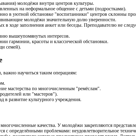
ывания) молодёжи внутри центров культуры.
вленных на неформальное общение с детьми (подростками).
нно в уютной обстановке "воспитанники" центров склонны проя
ививающие молодёжи значительную долю уверенности.
х в ходе заполнения анкет или беседы. Преподавателю не следуе
ению вышеупомянутых интересов.
нии гармонии, красоты и классической обстановки.
ди семей).
е
, важно научиться таким операциям:
ом.
ние мастерства по многочисленным "ремёслам".
родителей или "мастеров").
д в развитие культурного учреждения.
многочисленные качества. У молодёжи закрепляются представлен
вается с определёнными проблемами: неудовлетворительное техн