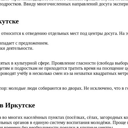
 подростков. Ввиду многочисленных направлений досуга экспер
кутске
 относится к отведению отдельных мест под центры досуга. На э
впадает с предложением.
ки деятельности.
ятых в культурной сфере. Проявление гласности (свобода выбор
етям и подросткам не приходится тратить время на посещение ц
роводят учёбу в несколько смен из-за нехватки квадратных метр
пор: молодые люди собираются во дворах. Не исключено, что в 
в Иркутске
 во многих населённых пунктах (посёлках, сёлах, загородных к
ьных органов в единую систему воспитания молодёжи. Проще го
ия времени без необходимости поездки в крупные центры.