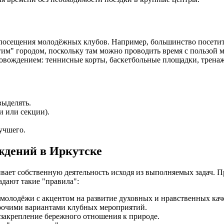
сещения молодёжных клубов. Например, большинство посетителе
гим" городом, поскольку там можно проводить время с пользой 
вождением: теннисные корты, баскетбольные площадки, тренажё
выделять.
и или секции).
учшего.
ждений в Иркутске
ает собственную деятельность исходя из выполняемых задач. 
адают такие "правила":
 молодёжи с акцентом на развитие духовных и нравственных кач
прочими вариантами клубных мероприятий.
закрепление бережного отношения к природе.