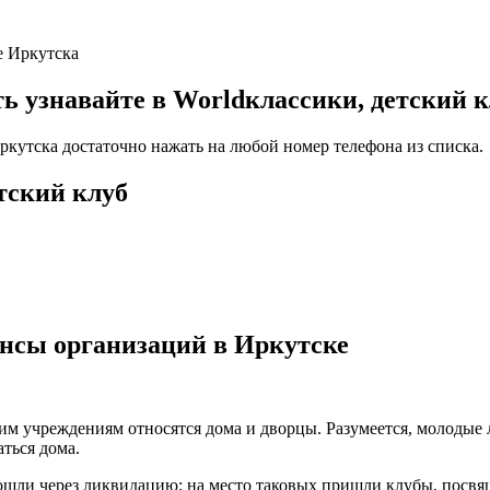
е Иркутска
узнавайте в Worldклассики, детский к
Иркутска достаточно нажать на любой номер телефона из списка.
тский клуб
ансы организаций в Иркутске
ким учреждениям относятся дома и дворцы. Разумеется, молодые
ться дома.
рошли через ликвидацию; на место таковых пришли клубы, пос