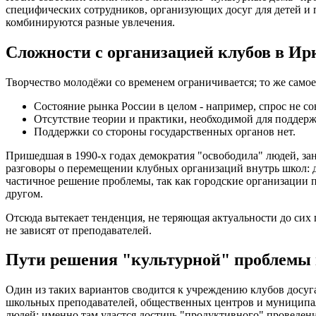
специфических сотрудников, организующих досуг для детей и
комбинируются разные увлечения.
Сложности с организацией клубов в Ир
Творчество молодёжи со временем ограничивается; то же самое
Состояние рынка России в целом - например, спрос не со
Отсутствие теории и практики, необходимой для поддерж
Поддержки со стороны государственных органов нет.
Пришедшая в 1990-х годах демократия "освободила" людей, зан
разговоры о перемещении клубных организаций внутрь школ: д
частичное решение проблемы, так как городские организации п
другом.
Отсюда вытекает тенденция, не теряющая актуальности до сих 
не зависят от преподавателей.
Пути решения "культурной" проблемы 
Один из таких вариантов сводится к учреждению клубов досуга
школьных преподавателей, общественных центров и муниципал
людей: именно там удастся достичь "продуктивного" проведен