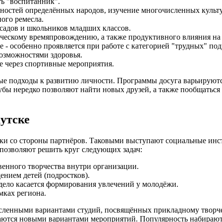
ть "воспитанник".
нностей определённых народов, изучение многочисленных культ
ного ремесла.
садов и школьников младших классов.
рческому времяпровождению, а также продуктивного влияния н
 - особенно проявляется при работе с категорией "трудных" под
озможностями здоровья.
е через спортивные мероприятия.
ые подходы к развитию личности. Программы досуга варьируются
бы нередко позволяют найти новых друзей, а также пообщаться с
утске
ржки со стороны партнёров. Таковыми выступают социальные и
позволяют решить круг следующих задач:
венного творчества внутри организации.
нием детей (подростков).
 дело касается формирования увлечений у молодёжи.
мках региона.
енными вариантами студий, посвящённых прикладному творчеств
ваются новыми вариантами мероприятий. Популярность набирают