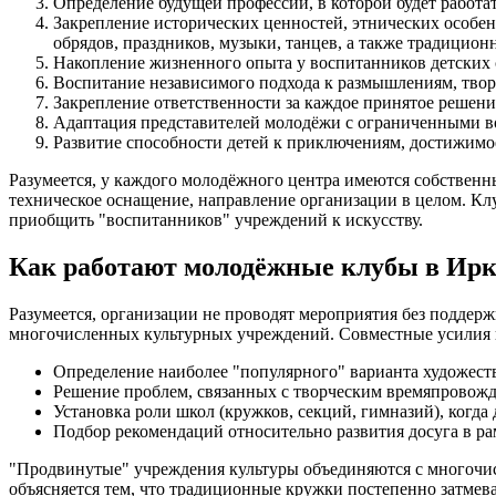
Определение будущей профессии, в которой будет работа
Закрепление исторических ценностей, этнических особе
обрядов, праздников, музыки, танцев, а также традицион
Накопление жизненного опыта у воспитанников детских 
Воспитание независимого подхода к размышлениям, тво
Закрепление ответственности за каждое принятое решение
Адаптация представителей молодёжи с ограниченными в
Развитие способности детей к приключениям, достижимо
Разумеется, у каждого молодёжного центра имеются собственн
техническое оснащение, направление организации в целом. Клу
приобщить "воспитанников" учреждений к искусству.
Как работают молодёжные клубы в Ирк
Разумеется, организации не проводят мероприятия без подде
многочисленных культурных учреждений. Совместные усилия 
Определение наиболее "популярного" варианта художест
Решение проблем, связанных с творческим времяпровожде
Установка роли школ (кружков, секций, гимназий), когда
Подбор рекомендаций относительно развития досуга в ра
"Продвинутые" учреждения культуры объединяются с многочисл
объясняется тем, что традиционные кружки постепенно затме