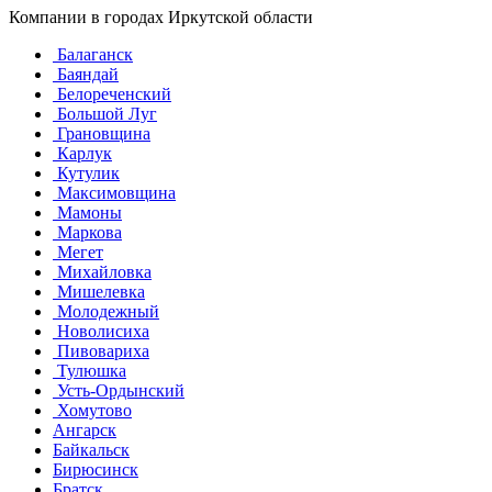
Компании в городах Иркутской области
Балаганск
Баяндай
Белореченский
Большой Луг
Грановщина
Карлук
Кутулик
Максимовщина
Мамоны
Маркова
Мегет
Михайловка
Мишелевка
Молодежный
Новолисиха
Пивовариха
Тулюшка
Усть-Ордынский
Хомутово
Ангарск
Байкальск
Бирюсинск
Братск