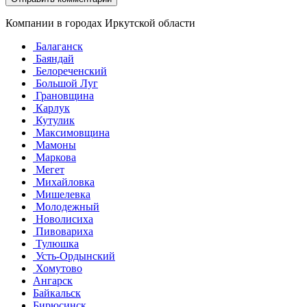
Компании в городах Иркутской области
Балаганск
Баяндай
Белореченский
Большой Луг
Грановщина
Карлук
Кутулик
Максимовщина
Мамоны
Маркова
Мегет
Михайловка
Мишелевка
Молодежный
Новолисиха
Пивовариха
Тулюшка
Усть-Ордынский
Хомутово
Ангарск
Байкальск
Бирюсинск