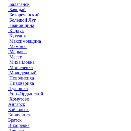
Балаганск
Баяндай
Белореченский
Большой Луг
Грановщина
Карлук
Кутулик
Максимовщина
Мамоны
Маркова
Мегет
Михайловка
Мишелевка
Молодежный
Новолисиха
Пивовариха
Тулюшка
Усть-Ордынский
Хомутово
Ангарск
Байкальск
Бирюсинск
Братск
Вихоревка
Иркутск