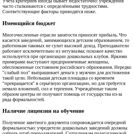
Учёта критериев иногда бывает недостаточно: учреждения
часто сталкиваются с определёнными трудностями.
Соответствующие факторы приводятся ниже.
Имеющийся бюджет
Многочисленные отрасли занятости приносят прибыль. Что
касается заведений, занимающихся детским образованием, то
работникам таковых не сулит высокий доход. Преподаватели
работают исключительно из энтузиазма; похожее качество
используется при организации дошкольных клубов. Яркими
примерами выступают предприимчивые женщины,
обеспокоенные состоянием российского образования. Нередко
"слабый пол" выпрашивает деньги у мужчин для достижения
такой цели. Небольшая детская площадка со временем
"превращается" в серьёзную организацию, но для требуется
немало вложений, сил и терпения. Учреждённые таким
образом центры не получают помощь от государства из-за
ряда формальностей.
Наличие лицензии на обучение
Получение заветного документа сопровождается очередной
формальностью: учредители дошкольных заведений должны
собрать штаб преподавателей. Сотрудникам педагогической