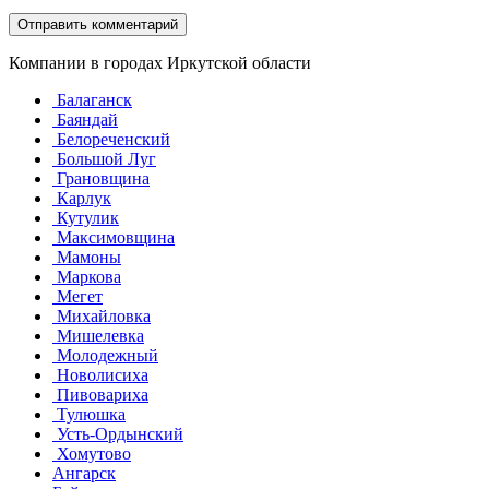
Компании в городах Иркутской области
Балаганск
Баяндай
Белореченский
Большой Луг
Грановщина
Карлук
Кутулик
Максимовщина
Мамоны
Маркова
Мегет
Михайловка
Мишелевка
Молодежный
Новолисиха
Пивовариха
Тулюшка
Усть-Ордынский
Хомутово
Ангарск