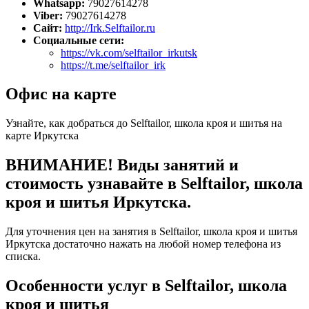
Whatsapp:
79027614278
Viber:
79027614278
Сайт:
http://Irk.Selftailor.ru
Социальные сети:
https://vk.com/selftailor_irkutsk
https://t.me/selftailor_irk
Офис на карте
Узнайте, как добраться до Selftailor, школа кроя и шитья на
карте Иркутска
ВНИМАНИЕ! Виды занятий и
стоимость узнавайте в Selftailor, школа
кроя и шитья Иркутска.
Для уточнения цен на занятия в Selftailor, школа кроя и шитья
Иркутска достаточно нажать на любой номер телефона из
списка.
Особенности услуг в Selftailor, школа
кроя и шитья