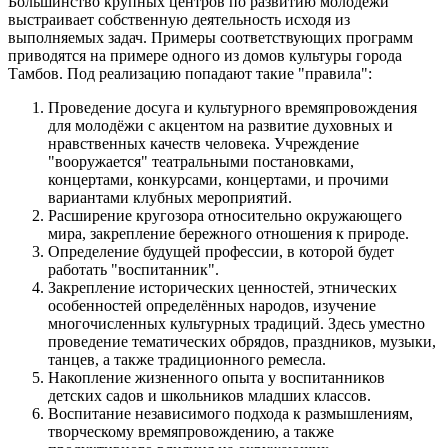
Большинство крупных центров по развитию молодёжи
выстраивает собственную деятельность исходя из
выполняемых задач. Примеры соответствующих программ
приводятся на примере одного из домов культуры города
Тамбов. Под реализацию попадают такие "правила":
Проведение досуга и культурного времяпровождения
для молодёжи с акцентом на развитие духовных и
нравственных качеств человека. Учреждение
"вооружается" театральными постановками,
концертами, конкурсами, концертами, и прочими
вариантами клубных мероприятий.
Расширение кругозора относительно окружающего
мира, закрепление бережного отношения к природе.
Определение будущей профессии, в которой будет
работать "воспитанник".
Закрепление исторических ценностей, этнических
особенностей определённых народов, изучение
многочисленных культурных традиций. Здесь уместно
проведение тематических обрядов, праздников, музыки,
танцев, а также традиционного ремесла.
Накопление жизненного опыта у воспитанников
детских садов и школьников младших классов.
Воспитание независимого подхода к размышлениям,
творческому времяпровождению, а также