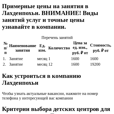
Примерные цены на занятия в
Лахденпохьи. ВНИМАНИЕ! Виды
занятий услуг и точные цены
узнавайте в компании.
Перечень занятий
Цена за
№
Стоимость,
Наименование
Ед.
ед. изм.,
п/
Количество
занятия
изм.
руб. ₽ от
п
руб. ₽ от
1.
Занятие
месяц
1
1600
1600
2.
Занятие
месяц
12
1600
19200
Как устроиться в компанию
Лахденпохьи
Чтобы узнать актуальные вакансии, нажмите на номер
телефона у интересующей вас компании
Критерии выбора детских центров для