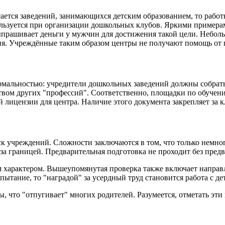
ается заведений, занимающихся детским образованием, то работ
спользуется при организации дошкольных клубов. Яркими прим
ыпрашивает деньги у мужчин для достижения такой цели. Неболь
ия. Учреждённые таким образом центры не получают помощь от г
рмальностью: учредители дошкольных заведений должны собрать
нством других "профессий". Соответственно, площадки по обуч
й лицензии для центра. Наличие этого документа закрепляет за 
к учреждений. Сложности заключаются в том, что только немно
за границей. Предварительная подготовка не проходит без пред
 характером. Вышеупомянутая проверка также включает направ
пытание, то "наградой" за усердный труд становится работа с де
что "отпугивает" многих родителей. Разумеется, отметать эти в