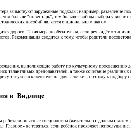
тера заимствуют зарубежные подходы: например, разделение по
 - чем больше "инвентарь", тем больше свобода выбора у воспи
методических пособий является опциональным шагом.
тся дорого. Такая мера необязательна, если речь идёт о типич
стов. Рекомендация сводится к тому, чтобы родители посоветов
чреждения, выполняющие работу по культурному просвещению до
иск талантливых преподавателей, а также сочетание различных 
рисутствуют исключительно "для галочки", поэтому к подбору п
ния в Видлице
м работали опытные специалисты (желательно с долгим стажем ра
ы. Главное - не теряться, если ребёнок проявляет непослушание