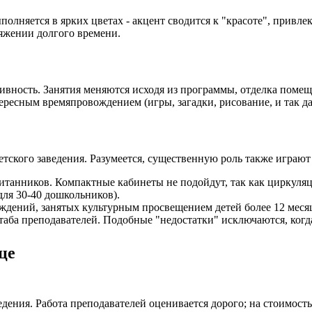
полняется в ярких цветах - акцент сводится к "красоте", привл
яжении долгого времени.
ивность. Занятия меняются исходя из программы, отделка помещ
ресным времяпровождением (игры, загадки, рисование, и так да
кого заведения. Разумеется, существенную роль также играют 
итанников. Компактные кабинеты не подойдут, так как циркуляц
для 30-40 дошкольников).
ждений, занятых культурным просвещением детей более 12 меся
ба преподавателей. Подобные "недостатки" исключаются, когда
це
едения. Работа преподавателей оценивается дорого; на стоимос