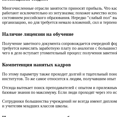
Многочисленные отрасли занятости приносят прибыль. Что кас
работают исключительно из энтузиазма; похожее качество и
состоянием российского образования. Нередко "слабый пол" в
организацию, но для требуется немало вложений, сил и терпен
Наличие лицензии на обучение
Получение заветного документа сопровождается очередной фо
требуется начислять заработную плату по аналогии с больши
чего в дело вступает утомительный процесс получения заветно
Компетенция нанятых кадров
По этому параметру также проходит долгий и тщательный поис
институтов. То же самое относится к людям, получавшим опыт 
Отсюда вытекает поиск преподавателей с опытом и прилежным
базовые знания по максимуму. Если люди проходят через это ис
Сотрудники большинства учреждений не всегда имеют дипломы, 
и учителям младших классов школы.