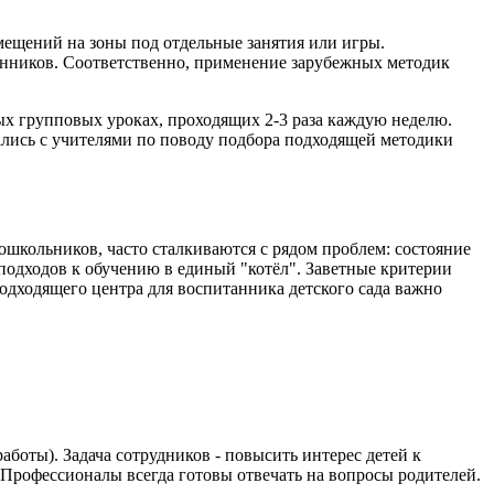
мещений на зоны под отдельные занятия или игры.
танников. Соответственно, применение зарубежных методик
ных групповых уроках, проходящих 2-3 раза каждую неделю.
ались с учителями по поводу подбора подходящей методики
школьников, часто сталкиваются с рядом проблем: состояние
подходов к обучению в единый "котёл". Заветные критерии
одходящего центра для воспитанника детского сада важно
боты). Задача сотрудников - повысить интерес детей к
. Профессионалы всегда готовы отвечать на вопросы родителей.