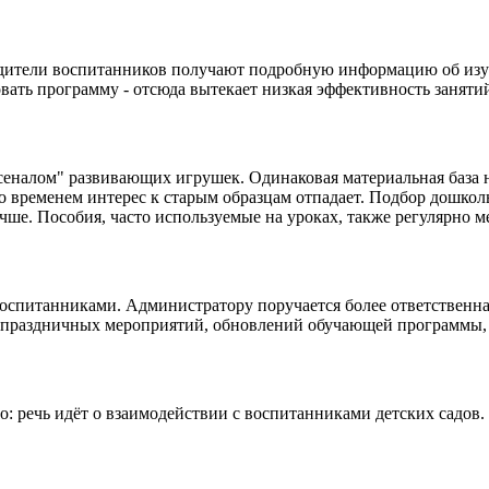
дители воспитанников получают подробную информацию об изуча
вать программу - отсюда вытекает низкая эффективность заняти
сеналом" развивающих игрушек. Одинаковая материальная база н
со временем интерес к старым образцам отпадает. Подбор дошко
учше. Пособия, часто используемые на уроках, также регулярно м
оспитанниками. Администратору поручается более ответственная
е праздничных мероприятий, обновлений обучающей программы, 
: речь идёт о взаимодействии с воспитанниками детских садов.