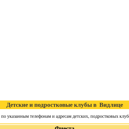
Детские и подростковые клубы в Видлице
я по указанным телефонам и адресам детских, подростковых клу
Фиеста