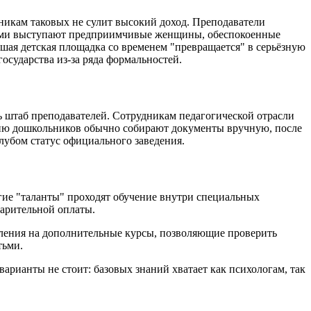
никам таковых не сулит высокий доход. Преподаватели
ерами выступают предприимчивые женщины, обеспокоенные
шая детская площадка со временем "превращается" в серьёзную
осударства из-за ряда формальностей.
 штаб преподавателей. Сотрудникам педагогической отрасли
ению дошкольников обычно собирают документы вручную, после
клубом статус официального заведения.
гие "таланты" проходят обучение внутри специальных
варительной оплаты.
ления на дополнительные курсы, позволяющие проверить
тьми.
арианты не стоит: базовых знаний хватает как психологам, так