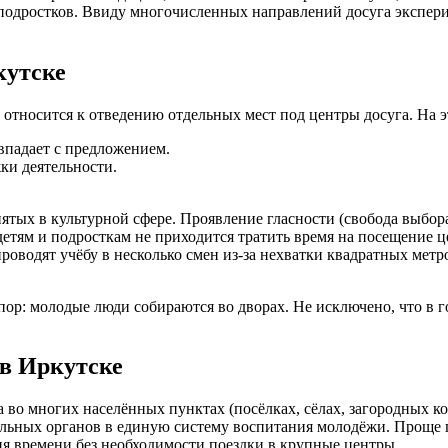
 подростков. Ввиду многочисленных направлений досуга экспер
кутске
 относится к отведению отдельных мест под центры досуга. На э
впадает с предложением.
ки деятельности.
ятых в культурной сфере. Проявление гласности (свобода выбор
етям и подросткам не приходится тратить время на посещение ц
роводят учёбу в несколько смен из-за нехватки квадратных метр
пор: молодые люди собираются во дворах. Не исключено, что в 
в Иркутске
 во многих населённых пунктах (посёлках, сёлах, загородных к
ьных органов в единую систему воспитания молодёжи. Проще го
ия времени без необходимости поездки в крупные центры.