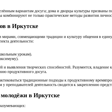
еделённым вариантам досуга; дома и дворцы культуры призваны
лы комбинируют не только практические методы развития личнос
ов в Иркутске
мирами, совмещающими традиции и культуру общения в единую 
пекта деятельности:
школьным урокам).
аксимуму).
ей и выявления творческих способностей. Разумеется, владение
нию продуктивного досуга.
рактиковаться традиционные подходы к продуктивному времяпр
м у преподавателей деятельность сводится к закреплению предст
 молодёжи в Иркутске
дразумевающих: