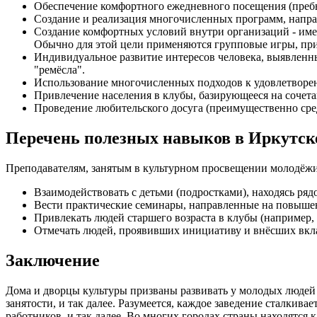
Обеспечение комфортного ежедневного посещения (преб
Создание и реализация многочисленных программ, напра
Создание комфортных условий внутри организаций - име
Обычно для этой цели применяются групповые игры, пр
Индивидуальное развитие интересов человека, выявленны
"ремёсла".
Использование многочисленных подходов к удовлетвор
Привлечение населения в клубы, базирующееся на сочета
Проведение любительского досуга (преимущественно сре
Перечень полезных навыков в Иркутск
Преподавателям, занятым в культурном просвещении молодёжи
Взаимодействовать с детьми (подростками), находясь ряд
Вести практические семинары, направленные на повыше
Привлекать людей старшего возраста в клубы (например, 
Отмечать людей, проявивших инициативу и внёсших вкла
Заключение
Дома и дворцы культуры призваны развивать у молодых людей 
занятости, и так далее. Разумеется, каждое заведение сталки
работников, и так далее. Во многих городах страны находятся