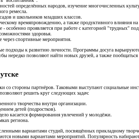
ть "воспитанник".
нностей определённых народов, изучение многочисленных культ
ного ремесла.
садов и школьников младших классов.
рческому времяпровождению, а также продуктивного влияния н
 - особенно проявляется при работе с категорией "трудных" под
озможностями здоровья.
е через спортивные мероприятия.
ые подходы к развитию личности. Программы досуга варьируются
бы нередко позволяют найти новых друзей, а также пообщаться с
утске
ржки со стороны партнёров. Таковыми выступают социальные и
позволяют решить круг следующих задач:
венного творчества внутри организации.
нием детей (подростков).
 дело касается формирования увлечений у молодёжи.
мках региона.
енными вариантами студий, посвящённых прикладному творчеств
ваются новыми вариантами мероприятий. Популярность набирают