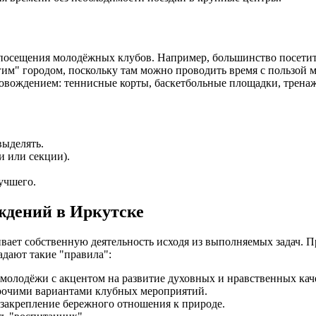
сещения молодёжных клубов. Например, большинство посетителе
гим" городом, поскольку там можно проводить время с пользой 
вождением: теннисные корты, баскетбольные площадки, тренажё
выделять.
и или секции).
учшего.
ждений в Иркутске
ает собственную деятельность исходя из выполняемых задач. 
адают такие "правила":
 молодёжи с акцентом на развитие духовных и нравственных кач
прочими вариантами клубных мероприятий.
закрепление бережного отношения к природе.