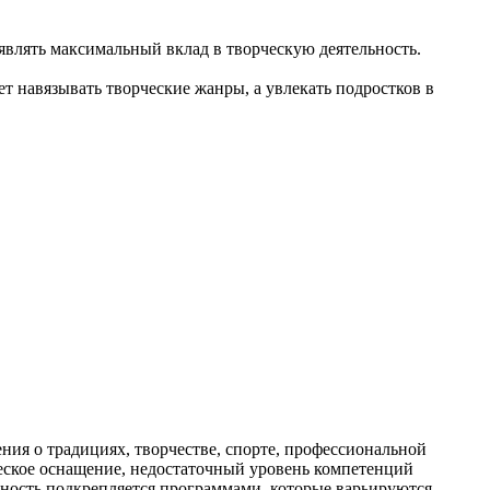
влять максимальный вклад в творческую деятельность.
т навязывать творческие жанры, а увлекать подростков в
ия о традициях, творчестве, спорте, профессиональной
ическое оснащение, недостаточный уровень компетенций
льность подкрепляется программами, которые варьируются