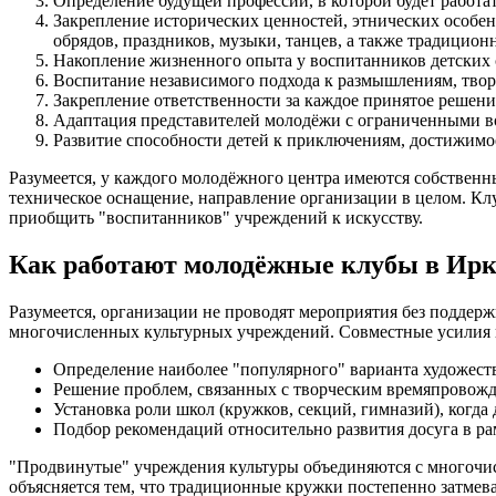
Определение будущей профессии, в которой будет работа
Закрепление исторических ценностей, этнических особе
обрядов, праздников, музыки, танцев, а также традицион
Накопление жизненного опыта у воспитанников детских 
Воспитание независимого подхода к размышлениям, тво
Закрепление ответственности за каждое принятое решение
Адаптация представителей молодёжи с ограниченными в
Развитие способности детей к приключениям, достижимо
Разумеется, у каждого молодёжного центра имеются собственн
техническое оснащение, направление организации в целом. Клу
приобщить "воспитанников" учреждений к искусству.
Как работают молодёжные клубы в Ирк
Разумеется, организации не проводят мероприятия без подде
многочисленных культурных учреждений. Совместные усилия 
Определение наиболее "популярного" варианта художест
Решение проблем, связанных с творческим времяпровожде
Установка роли школ (кружков, секций, гимназий), когда
Подбор рекомендаций относительно развития досуга в ра
"Продвинутые" учреждения культуры объединяются с многочисл
объясняется тем, что традиционные кружки постепенно затме