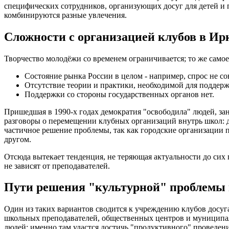
специфических сотрудников, организующих досуг для детей и
комбинируются разные увлечения.
Сложности с организацией клубов в Ир
Творчество молодёжи со временем ограничивается; то же самое
Состояние рынка России в целом - например, спрос не со
Отсутствие теории и практики, необходимой для поддерж
Поддержки со стороны государственных органов нет.
Пришедшая в 1990-х годах демократия "освободила" людей, зан
разговоры о перемещении клубных организаций внутрь школ: д
частичное решение проблемы, так как городские организации п
другом.
Отсюда вытекает тенденция, не теряющая актуальности до сих 
не зависят от преподавателей.
Пути решения "культурной" проблемы 
Один из таких вариантов сводится к учреждению клубов досуга
школьных преподавателей, общественных центров и муниципал
людей: именно там удастся достичь "продуктивного" проведен