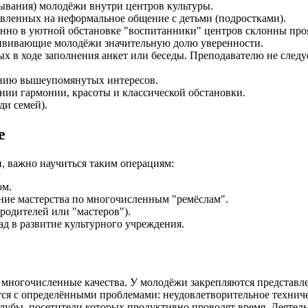
ывания) молодёжи внутри центров культуры.
вленных на неформальное общение с детьми (подростками).
нно в уютной обстановке "воспитанники" центров склонны проя
ививающие молодёжи значительную долю уверенности.
х в ходе заполнения анкет или беседы. Преподавателю не следуе
ению вышеупомянутых интересов.
нии гармонии, красоты и классической обстановки.
ди семей).
е
, важно научиться таким операциям:
ом.
ние мастерства по многочисленным "ремёслам".
родителей или "мастеров").
д в развитие культурного учреждения.
многочисленные качества. У молодёжи закрепляются представлен
вается с определёнными проблемами: неудовлетворительное техн
 клубы, посетители которых продуктивно проводят время. Деяте