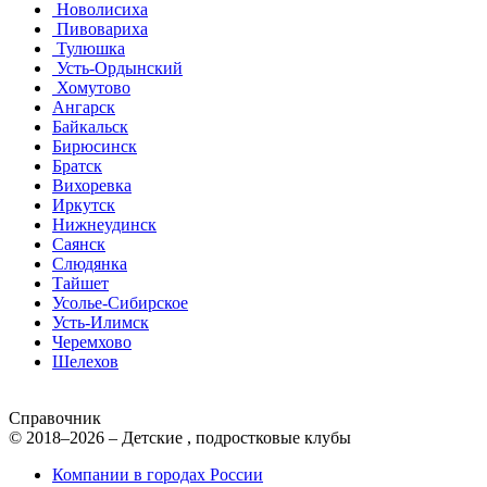
Новолисиха
Пивовариха
Тулюшка
Усть-Ордынский
Хомутово
Ангарск
Байкальск
Бирюсинск
Братск
Вихоревка
Иркутск
Нижнеудинск
Саянск
Слюдянка
Тайшет
Усолье-Сибирское
Усть-Илимск
Черемхово
Шелехов
Справочник
© 2018–2026 – Детские , подростковые клубы
Компании в городах России