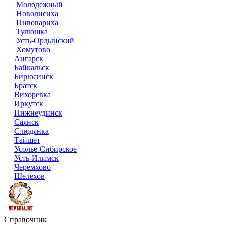
Молодежный
Новолисиха
Пивовариха
Тулюшка
Усть-Ордынский
Хомутово
Ангарск
Байкальск
Бирюсинск
Братск
Вихоревка
Иркутск
Нижнеудинск
Саянск
Слюдянка
Тайшет
Усолье-Сибирское
Усть-Илимск
Черемхово
Шелехов
Справочник