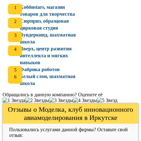
Хоббиstars, магазин
товаров для творчества
Сюрприз, образцовая
цирковая студия
Вундеркинд, шахматная
школа
Вверх, центр развития
интеллекта и мягких
навыков
Фабрика роботов
Белый слон, шахматная
школа
Обращались в данную компанию? Оцените её
Отзывы о Моделка, клуб инновационного
авиамоделирования в Иркутске
Пользовались услугами данной фирмы? Оставьте свой
отзыв: