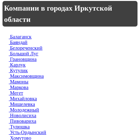
Компании в городах Иркутской
области
Балаганск
Баяндай
Белореченский
Большой Луг
Грановщина
Карлук
Кутулик
Максимовщина
Мамоны
Маркова
Мегет
Михайловка
Мишелевка
Молодежный
Новолисиха
Пивовариха
Тулюшка
Усть-Ордынский
Хомутово