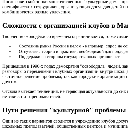
После советской эпохи многочисленные "культурные дома" п
специфических сотрудников, организующих досуг для детей и
комбинируются разные увлечения.
Сложности с организацией клубов в Ма
Творчество молодёжи со временем ограничивается; то же самое
Состояние рынка России в целом - например, спрос не с
Отсутствие теории и практики, необходимой для поддерж
Поддержки со стороны государственных органов нет.
Пришедшая в 1990-х годах демократия "освободила" людей, зан
разговоры о перемещении клубных организаций внутрь школ: д
частичное решение проблемы, так как городские организации п
другом.
Отсюда вытекает тенденция, не теряющая актуальности до сих 
не зависят от преподавателей.
Пути решения "культурной" проблемы 
Один из таких вариантов сводится к учреждению клубов досуга
школьных преподавателей, общественных центров и муниципал