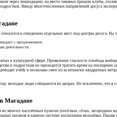
рошли через ликвидацию; на место таковых пришли клубы, пос
 подростков. Ввиду многочисленных направлений досуга экспер
гадане
 относится к отведению отдельных мест под центры досуга. На э
овпадает с предложением.
ки деятельности.
ятых в культурной сфере. Проявление гласности (свобода выбор
етям и подросткам не приходится тратить время на посещение ц
роводят учёбу в несколько смен из-за нехватки квадратных метр
пор: молодые люди собираются во дворах. Не исключено, что в 
в Магадане
 во многих населённых пунктах (посёлках, сёлах, загородных к
ьных органов в единую систему воспитания молодёжи. Проще го