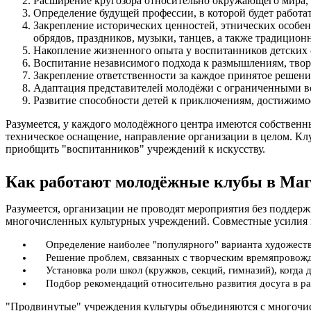
Расширение кругозора относительно окружающего мира, 
Определение будущей профессии, в которой будет работа
Закрепление исторических ценностей, этнических особе
обрядов, праздников, музыки, танцев, а также традицион
Накопление жизненного опыта у воспитанников детских 
Воспитание независимого подхода к размышлениям, тво
Закрепление ответственности за каждое принятое решение
Адаптация представителей молодёжи с ограниченными в
Развитие способности детей к приключениям, достижимо
Разумеется, у каждого молодёжного центра имеются собственн
техническое оснащение, направление организации в целом. Клу
приобщить "воспитанников" учреждений к искусству.
Как работают молодёжные клубы в Маг
Разумеется, организации не проводят мероприятия без подде
многочисленных культурных учреждений. Совместные усилия 
Определение наиболее "популярного" варианта художеств
Решение проблем, связанных с творческим времяпровожд
Установка роли школ (кружков, секций, гимназий), когда
Подбор рекомендаций относительно развития досуга в ра
"Продвинутые" учреждения культуры объединяются с многочисл