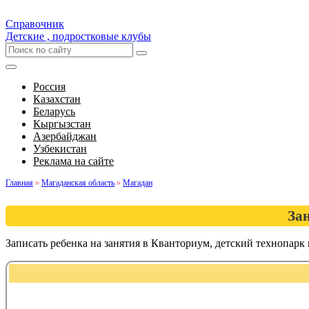
Справочник
Детские , подростковые клубы
Россия
Казахстан
Беларусь
Кыргызстан
Азербайджан
Узбекистан
Реклама на сайте
Главная
»
Магаданская область
»
Магадан
За
Записать ребенка на занятия в Кванториум, детский технопар