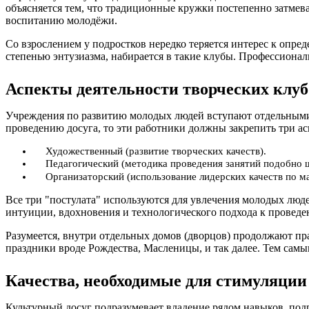
объясняется тем, что традиционные кружки постепенно затме
воспитанию молодёжи.
Со взрослением у подростков нередко теряется интерес к опр
степенью энтузиазма, набирается в такие клубы. Профессиона
Аспекты деятельности творческих клуб
Учреждения по развитию молодых людей вступают отдельными 
проведению досуга, то эти работники должны закрепить три ас
Художественный (развитие творческих качеств).
Педагогический (методика проведения занятий подобно 
Организаторский (использование лидерских качеств по м
Все три "постулата" используются для увлечения молодых люд
интуиции, вдохновения и технологического подхода к проведе
Разумеется, внутри отдельных домов (дворцов) продолжают п
праздники вроде Рождества, Масленицы, и так далее. Тем самы
Качества, необходимые для стимуляции
Культурный досуг подразумевает владение рядом навыков, по