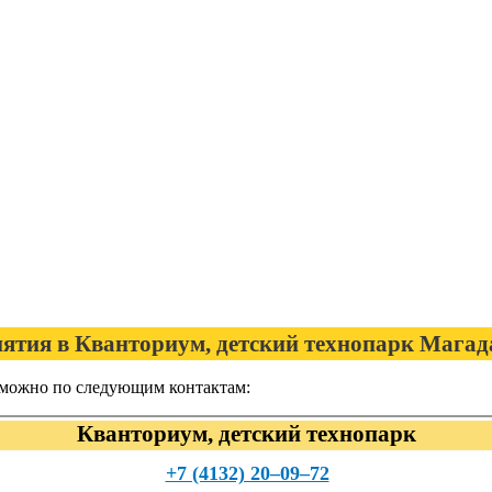
нятия в Кванториум, детский технопарк Магад
к можно по следующим контактам:
Кванториум, детский технопарк
+7 (4132) 20‒09‒72