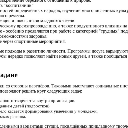
закрепление бережного отношения к природе.
ть "воспитанник".
нностей определённых народов, изучение многочисленных культ
ного ремесла.
садов и школьников младших классов.
рческому времяпровождению, а также продуктивного влияния н
 - особенно проявляется при работе с категорией "трудных" под
озможностями здоровья.
е через спортивные мероприятия.
ые подходы к развитию личности. Программы досуга варьируются
бы нередко позволяют найти новых друзей, а также пообщаться с
адане
ржки со стороны партнёров. Таковыми выступают социальные и
позволяют решить круг следующих задач:
енного творчества внутри организации.
ением детей (подростков).
 дело касается формирования увлечений у молодёжи.
мках региона.
енными вариантами студий, посвящённых прикладному творчеств