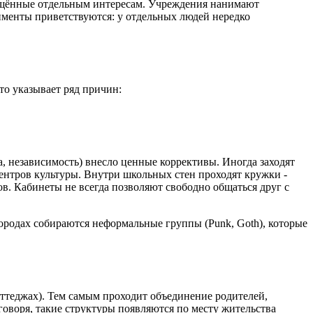
вящённые отдельным интересам. Учреждения нанимают
именты приветствуются: у отдельных людей нередко
то указывает ряд причин:
а, независимость) внесло ценные коррективы. Иногда заходят
ентров культуры. Внутри школьных стен проходят кружки -
ов. Кабинеты не всегда позволяют свободно общаться друг с
городах собираются неформальные группы (Punk, Goth), которые
оттеджах). Тем самым проходит объединение родителей,
воря, такие структуры появляются по месту жительства