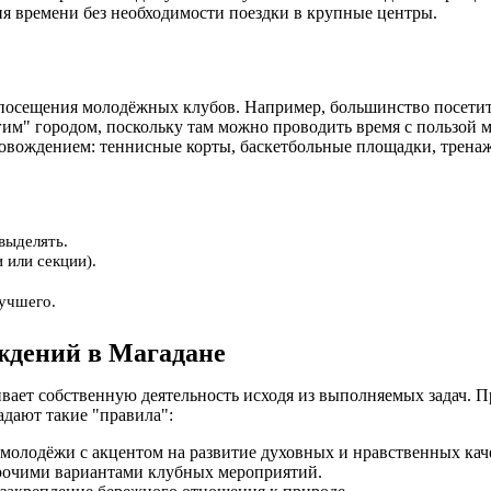
ия времени без необходимости поездки в крупные центры.
сещения молодёжных клубов. Например, большинство посетителе
гим" городом, поскольку там можно проводить время с пользой 
вождением: теннисные корты, баскетбольные площадки, тренажё
выделять.
 или секции).
лучшего.
ждений в Магадане
ает собственную деятельность исходя из выполняемых задач. 
адают такие "правила":
 молодёжи с акцентом на развитие духовных и нравственных кач
прочими вариантами клубных мероприятий.