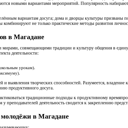
ваются новыми вариантами мероприятий. Популярность набирают
еделённым вариантам досуга; дома и дворцы культуры призваны
лы комбинируют не только практические методы развития личнос
ов в Магадане
мирами, совмещающими традиции и культуру общения в единую 
пекта деятельности:
школьным урокам).
аксимуму).
ей и выявления творческих способностей. Разумеется, владение
нию продуктивного досуга.
рактиковаться традиционные подходы к продуктивному времяпр
м у преподавателей деятельность сводится к закреплению предст
 молодёжи в Магадане
дразумевающих: