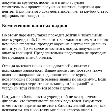
документы вручную, после чего в дело вступает
утомительный процесс получения заветной лицензии для
центра. Наличие этого документа закрепляет за клубом статус
официального заведения.
Компетенция нанятых кадров
По этому параметру также проходит долгий и тщательный
поиск учреждений. Сложности заключаются в том, что только
немногие "таланты" проходят обучение внутри специальных
институтов. То же самое относится к людям, получавшим
опыт за границей. Предварительная подготовка не проходит
без предварительной оплаты.
Отсюда вытекает поиск преподавателей с опытом и
прилежным характером. Вышеупомянутая проверка также
включает направления на дополнительные курсы,
позволяющие проверить базовые знания по максимуму. Если
люди проходят через это испытание, то "наградой" за
усердный труд становится работа с детьми.
Сотрудники большинства учреждений не всегда имеют
дипломы, что "отпугивает" многих родителей. Разумеется,
отметать эти варианты не стоит: базовых знаний хватает как
психологам, так и учителям младших классов школы.