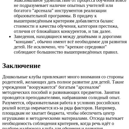
Максимальное удовольствие от процесса обучения вовсе
не подразумевает наличие опытных учителей или
богатого "арсенала" инструментов реализации
образовательной программы. В придачу к
вышеприведённым критериям добавляется баланс
стоимости и качества обучения, категория престижа,
отличия от ближайших конкурентов, и так далее.
Заведения, находящиеся между дешёвыми и дорогими
"концами", обычно имеют всё необходимое для развития
детей. Не исключено, что "крепкие середняки"
соблюдают большинство вышеприведённых правил.
Заключение
Дошкольные клубы привлекают много внимания со стороны
родителей, желающих дать полное развитие для детей. Такие
учреждения "вооружаются" богатым "арсеналом"
методических пособий и развивающих предметов. Занятия
проводятся преподавателями, набравшими солидный опыт.
Разумеется, образовательная работа в условиях российских
реалий всегда омрачается из-за ряда факторов. Например,
площадкам не хватает бюджета, чтобы обеспечить центр
игрушками и методическими материалами. Отсюда вытекает
необходимость соблюдения критериев, когда речь идёт о
подборе надёжного клуба для обучения и развития