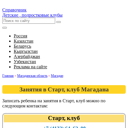
Справочник
Детские , подростковые клубы
Россия
Казахстан
Беларусь
Кыргызстан
Азербайджан
Узбекистан
Реклама на сайте
Главная
»
Магаданская область
»
Магадан
Занятия в Старт, клуб Магадана
Записать ребенка на занятия в Старт, клуб можно по
следующим контактам:
Старт, клуб