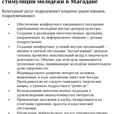
стимуляции молодёжи в Магадане
Культурный досуг подразумевает владение рядом навыков,
подразумевающих:
Обеспечение комфортного ежедневного посещения
(пребывания) молодёжи внутри центров культуры.
Создание и реализация многочисленных программ,
направленных на неформальное общение с детьми
(подростками).
Создание комфортных условий внутри организаций -
именно в уютной обстановке "воспитанники" центров
склонны проявлять максимальный вклад в творческую
деятельность. Обычно для этой цели применяются
групповые игры, прививающие молодёжи значительную
долю уверенности.
Индивидуальное развитие интересов человека,
выявленных в ходе заполнения анкет или беседы.
Преподавателю не следует навязывать творческие
жанры, а увлекать подростков в "ремёсла".
Использование многочисленных подходов к
удовлетворению вышеупомянутых интересов.
Привлечение населения в клубы, базирующееся на
сочетании гармонии, красоты и классической
обстановки.
Проведение любительского досуга (преимущественно