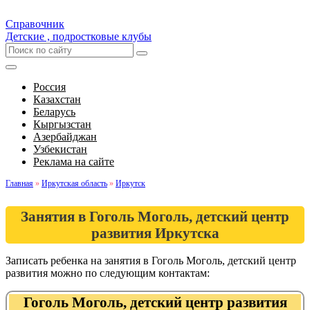
Справочник
Детские , подростковые клубы
Россия
Казахстан
Беларусь
Кыргызстан
Азербайджан
Узбекистан
Реклама на сайте
Главная
»
Иркутская область
»
Иркутск
Занятия в Гоголь Моголь, детский центр
развития Иркутска
Записать ребенка на занятия в Гоголь Моголь, детский центр
развития можно по следующим контактам:
Гоголь Моголь, детский центр развития