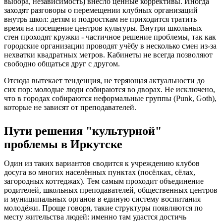
выбора, независимость) внесло ценные коррективы. Иногда
заходят разговоры о перемещении клубных организаций
внутрь школ: детям и подросткам не приходится тратить
время на посещение центров культуры. Внутри школьных
стен проходят кружки - частичное решение проблемы, так как
городские организации проводят учёбу в несколько смен из-за
нехватки квадратных метров. Кабинеты не всегда позволяют
свободно общаться друг с другом.
Отсюда вытекает тенденция, не теряющая актуальности до
сих пор: молодые люди собираются во дворах. Не исключено,
что в городах собираются неформальные группы (Punk, Goth),
которые не зависят от преподавателей.
Пути решения "культурной"
проблемы в Иркутске
Один из таких вариантов сводится к учреждению клубов
досуга во многих населённых пунктах (посёлках, сёлах,
загородных коттеджах). Тем самым проходит объединение
родителей, школьных преподавателей, общественных центров
и муниципальных органов в единую систему воспитания
молодёжи. Проще говоря, такие структуры появляются по
месту жительства людей: именно там удастся достичь