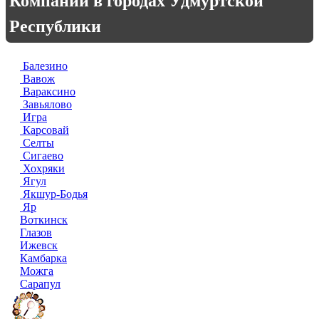
Компании в городах Удмуртской
Республики
Балезино
Вавож
Вараксино
Завьялово
Игра
Карсовай
Селты
Сигаево
Хохряки
Ягул
Якшур-Бодья
Яр
Воткинск
Глазов
Ижевск
Камбарка
Можга
Сарапул