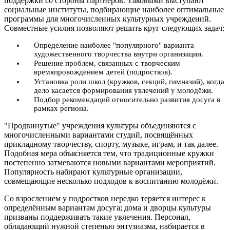
поддержки со стороны партнёров. Таковыми выступают
социальные институты, подбирающие наиболее оптимальные
программы для многочисленных культурных учреждений.
Совместные усилия позволяют решить круг следующих задач:
Определение наиболее "популярного" варианта
художественного творчества внутри организации.
Решение проблем, связанных с творческим
времяпровождением детей (подростков).
Установка роли школ (кружков, секций, гимназий), когда
дело касается формирования увлечений у молодёжи.
Подбор рекомендаций относительно развития досуга в
рамках региона.
"Продвинутые" учреждения культуры объединяются с
многочисленными вариантами студий, посвящённых
прикладному творчеству, спорту, музыке, играм, и так далее.
Подобная мера объясняется тем, что традиционные кружки
постепенно затмеваются новыми вариантами мероприятий.
Популярность набирают культурные организации,
совмещающие несколько подходов к воспитанию молодёжи.
Со взрослением у подростков нередко теряется интерес к
определённым вариантам досуга; дома и дворцы культуры
призваны поддерживать такие увлечения. Персонал,
обладающий нужной степенью энтузиазма, набирается в