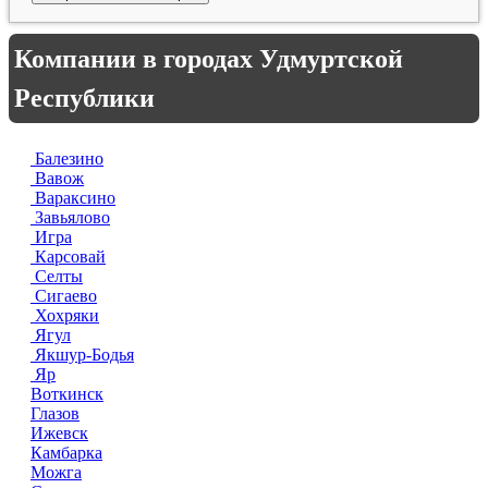
Компании в городах Удмуртской
Республики
Балезино
Вавож
Вараксино
Завьялово
Игра
Карсовай
Селты
Сигаево
Хохряки
Ягул
Якшур-Бодья
Яр
Воткинск
Глазов
Ижевск
Камбарка
Можга