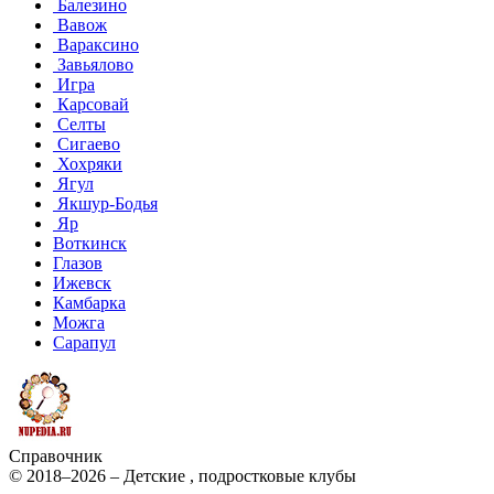
Балезино
Вавож
Вараксино
Завьялово
Игра
Карсовай
Селты
Сигаево
Хохряки
Ягул
Якшур-Бодья
Яр
Воткинск
Глазов
Ижевск
Камбарка
Можга
Сарапул
Справочник
© 2018–2026 – Детские , подростковые клубы