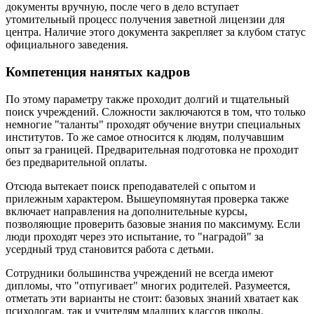
документы вручную, после чего в дело вступает
утомительный процесс получения заветной лицензии для
центра. Наличие этого документа закрепляет за клубом статус
официального заведения.
Компетенция нанятых кадров
По этому параметру также проходит долгий и тщательный
поиск учреждений. Сложности заключаются в том, что только
немногие "таланты" проходят обучение внутри специальных
институтов. То же самое относится к людям, получавшим
опыт за границей. Предварительная подготовка не проходит
без предварительной оплаты.
Отсюда вытекает поиск преподавателей с опытом и
прилежным характером. Вышеупомянутая проверка также
включает направления на дополнительные курсы,
позволяющие проверить базовые знания по максимуму. Если
люди проходят через это испытание, то "наградой" за
усердный труд становится работа с детьми.
Сотрудники большинства учреждений не всегда имеют
дипломы, что "отпугивает" многих родителей. Разумеется,
отметать эти варианты не стоит: базовых знаний хватает как
психологам, так и учителям младших классов школы.