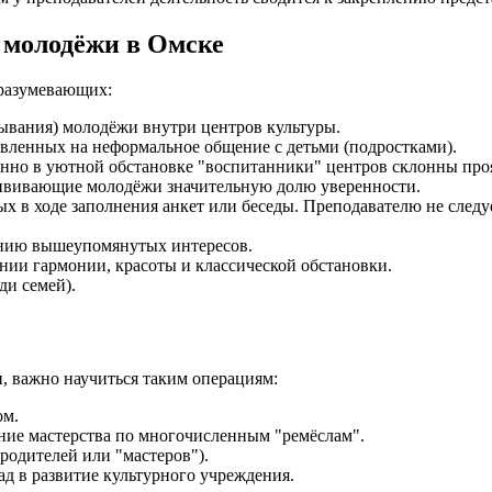
 молодёжи в Омске
дразумевающих:
ывания) молодёжи внутри центров культуры.
вленных на неформальное общение с детьми (подростками).
нно в уютной обстановке "воспитанники" центров склонны проя
ививающие молодёжи значительную долю уверенности.
х в ходе заполнения анкет или беседы. Преподавателю не следуе
ению вышеупомянутых интересов.
нии гармонии, красоты и классической обстановки.
ди семей).
, важно научиться таким операциям:
ом.
ние мастерства по многочисленным "ремёслам".
родителей или "мастеров").
д в развитие культурного учреждения.