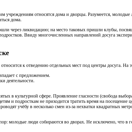
ким учреждениям относятся дома и дворцы. Разумеется, молодые
ться дома.
рошли через ликвидацию; на место таковых пришли клубы, пос
 подростков. Ввиду многочисленных направлений досуга экспер
ске
 относится к отведению отдельных мест под центры досуга. На э
впадает с предложением.
ки деятельности.
ятых в культурной сфере. Проявление гласности (свобода выбор
етям и подросткам не приходится тратить время на посещение ц
роводят учёбу в несколько смен из-за нехватки квадратных метр
пор: молодые люди собираются во дворах. Не исключено, что в 