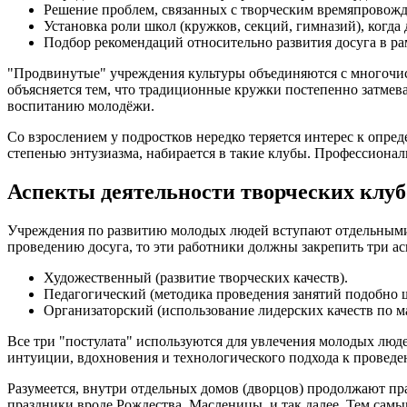
Решение проблем, связанных с творческим времяпровожде
Установка роли школ (кружков, секций, гимназий), когда
Подбор рекомендаций относительно развития досуга в ра
"Продвинутые" учреждения культуры объединяются с многочисл
объясняется тем, что традиционные кружки постепенно затме
воспитанию молодёжи.
Со взрослением у подростков нередко теряется интерес к опр
степенью энтузиазма, набирается в такие клубы. Профессиона
Аспекты деятельности творческих клуб
Учреждения по развитию молодых людей вступают отдельными 
проведению досуга, то эти работники должны закрепить три ас
Художественный (развитие творческих качеств).
Педагогический (методика проведения занятий подобно 
Организаторский (использование лидерских качеств по м
Все три "постулата" используются для увлечения молодых люд
интуиции, вдохновения и технологического подхода к проведе
Разумеется, внутри отдельных домов (дворцов) продолжают п
праздники вроде Рождества, Масленицы, и так далее. Тем самы