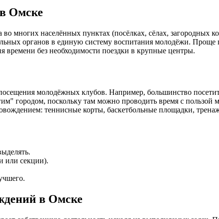
в Омске
 во многих населённых пунктах (посёлках, сёлах, загородных к
ьных органов в единую систему воспитания молодёжи. Проще го
ия времени без необходимости поездки в крупные центры.
сещения молодёжных клубов. Например, большинство посетителе
гим" городом, поскольку там можно проводить время с пользой 
вождением: теннисные корты, баскетбольные площадки, тренажё
выделять.
и или секции).
учшего.
ждений в Омске