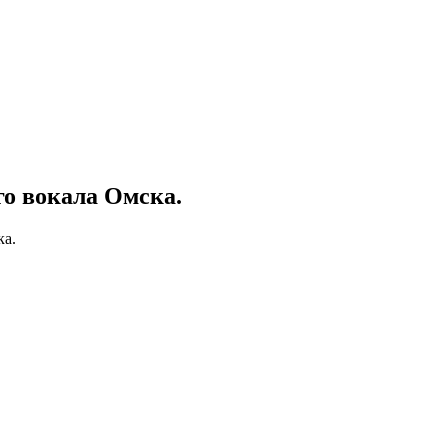
го вокала Омска.
ка.