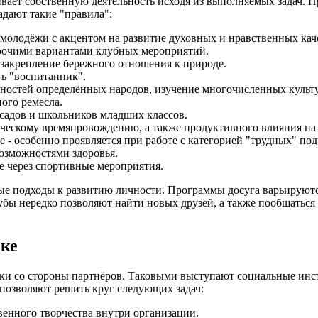
ает собственную деятельность исходя из выполняемых задач. 
адают такие "правила":
 молодёжи с акцентом на развитие духовных и нравственных кач
прочими вариантами клубных мероприятий.
закрепление бережного отношения к природе.
ть "воспитанник".
нностей определённых народов, изучение многочисленных культ
ного ремесла.
садов и школьников младших классов.
рческому времяпровождению, а также продуктивного влияния н
 - особенно проявляется при работе с категорией "трудных" под
озможностями здоровья.
е через спортивные мероприятия.
ые подходы к развитию личности. Программы досуга варьируются
бы нередко позволяют найти новых друзей, а также пообщаться с
ке
ржки со стороны партнёров. Таковыми выступают социальные и
позволяют решить круг следующих задач:
венного творчества внутри организации.