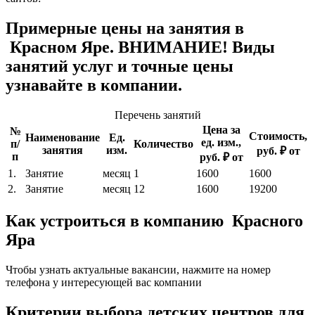
Примерные цены на занятия в
Красном Яре. ВНИМАНИЕ! Виды
занятий услуг и точные цены
узнавайте в компании.
Перечень занятий
Цена за
№
Стоимость,
Наименование
Ед.
ед. изм.,
п/
Количество
занятия
изм.
руб. ₽ от
п
руб. ₽ от
1.
Занятие
месяц
1
1600
1600
2.
Занятие
месяц
12
1600
19200
Как устроиться в компанию Красного
Яра
Чтобы узнать актуальные вакансии, нажмите на номер
телефона у интересующей вас компании
Критерии выбора детских центров для