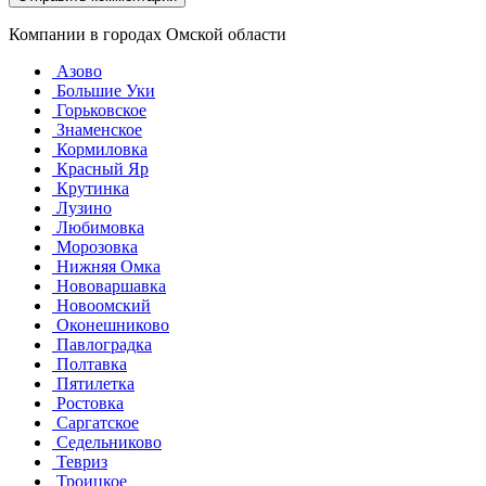
Компании в городах Омской области
Азово
Большие Уки
Горьковское
Знаменское
Кормиловка
Красный Яр
Крутинка
Лузино
Любимовка
Морозовка
Нижняя Омка
Нововаршавка
Новоомский
Оконешниково
Павлоградка
Полтавка
Пятилетка
Ростовка
Саргатское
Седельниково
Тевриз
Троицкое