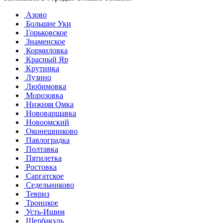
Азово
Большие Уки
Горьковское
Знаменское
Кормиловка
Красный Яр
Крутинка
Лузино
Любимовка
Морозовка
Нижняя Омка
Нововаршавка
Новоомский
Оконешниково
Павлоградка
Полтавка
Пятилетка
Ростовка
Саргатское
Седельниково
Тевриз
Троицкое
Усть-Ишим
Шербакуль