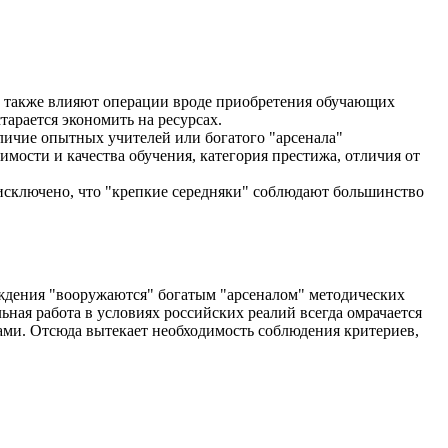
ть также влияют операции вроде приобретения обучающих
тарается экономить на ресурсах.
личие опытных учителей или богатого "арсенала"
ости и качества обучения, категория престижа, отличия от
исключено, что "крепкие середняки" соблюдают большинство
ждения "вооружаются" богатым "арсеналом" методических
ная работа в условиях российских реалий всегда омрачается
ами. Отсюда вытекает необходимость соблюдения критериев,