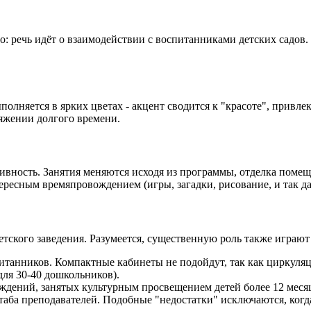
: речь идёт о взаимодействии с воспитанниками детских садов.
полняется в ярких цветах - акцент сводится к "красоте", привл
яжении долгого времени.
ивность. Занятия меняются исходя из программы, отделка помещ
ресным времяпровождением (игры, загадки, рисование, и так да
кого заведения. Разумеется, существенную роль также играют 
итанников. Компактные кабинеты не подойдут, так как циркуляц
для 30-40 дошкольников).
ждений, занятых культурным просвещением детей более 12 меся
ба преподавателей. Подобные "недостатки" исключаются, когда