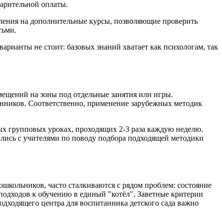
варительной оплаты.
ления на дополнительные курсы, позволяющие проверить
тьми.
арианты не стоит: базовых знаний хватает как психологам, так
мещений на зоны под отдельные занятия или игры.
танников. Соответственно, применение зарубежных методик
ных групповых уроках, проходящих 2-3 раза каждую неделю.
ались с учителями по поводу подбора подходящей методики
школьников, часто сталкиваются с рядом проблем: состояние
подходов к обучению в единый "котёл". Заветные критерии
одходящего центра для воспитанника детского сада важно