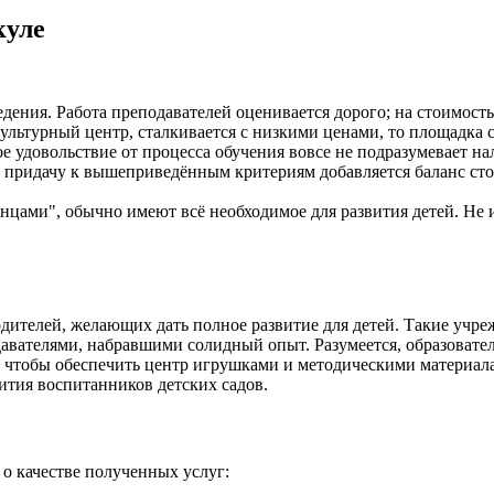
куле
едения. Работа преподавателей оценивается дорого; на стоимос
ультурный центр, сталкивается с низкими ценами, то площадка с
 удовольствие от процесса обучения вовсе не подразумевает на
придачу к вышеприведённым критериям добавляется баланс стоим
нцами", обычно имеют всё необходимое для развития детей. Не 
ителей, желающих дать полное развитие для детей. Такие учре
вателями, набравшими солидный опыт. Разумеется, образователь
а, чтобы обеспечить центр игрушками и методическими материал
вития воспитанников детских садов.
о качестве полученных услуг: