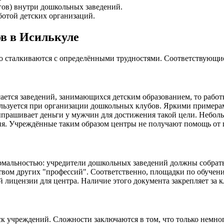
гов) внутри дошкольных заведений.
отой детских организаций.
ов в Исилькуле
то сталкиваются с определёнными трудностями. Соответствующи
ается заведений, занимающихся детским образованием, то работ
спользуется при организации дошкольных клубов. Яркими прим
ыпрашивает деньги у мужчин для достижения такой цели. Неболь
ия. Учреждённые таким образом центры не получают помощь от г
рмальностью: учредители дошкольных заведений должны собрать
нством других "профессий". Соответственно, площадки по обуч
й лицензии для центра. Наличие этого документа закрепляет за 
к учреждений. Сложности заключаются в том, что только немно