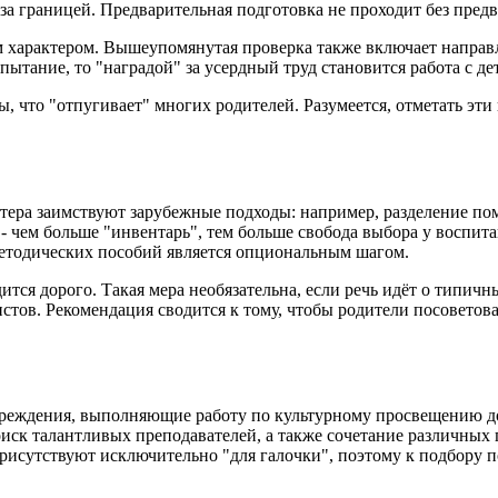
за границей. Предварительная подготовка не проходит без пред
 характером. Вышеупомянутая проверка также включает направ
пытание, то "наградой" за усердный труд становится работа с де
что "отпугивает" многих родителей. Разумеется, отметать эти в
тера заимствуют зарубежные подходы: например, разделение по
 - чем больше "инвентарь", тем больше свобода выбора у воспи
методических пособий является опциональным шагом.
тся дорого. Такая мера необязательна, если речь идёт о типич
стов. Рекомендация сводится к тому, чтобы родители посоветов
чреждения, выполняющие работу по культурному просвещению до
иск талантливых преподавателей, а также сочетание различных 
рисутствуют исключительно "для галочки", поэтому к подбору п