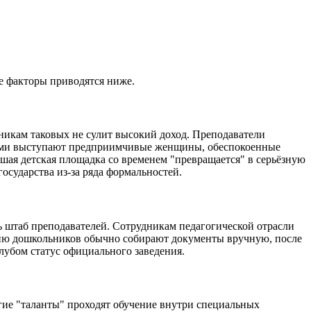
е факторы приводятся ниже.
никам таковых не сулит высокий доход. Преподаватели
ерами выступают предприимчивые женщины, обеспокоенные
шая детская площадка со временем "превращается" в серьёзную
осударства из-за ряда формальностей.
 штаб преподавателей. Сотрудникам педагогической отрасли
ению дошкольников обычно собирают документы вручную, после
клубом статус официального заведения.
гие "таланты" проходят обучение внутри специальных