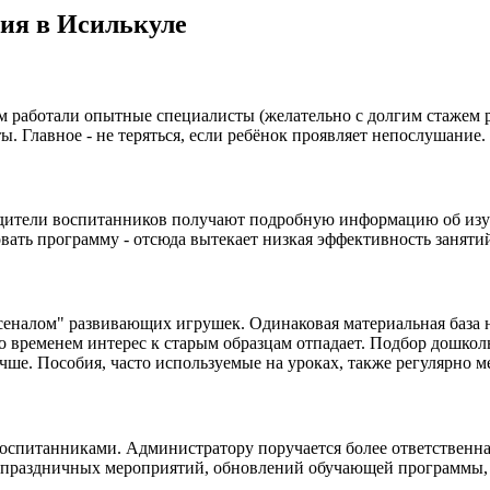
ия в Исилькуле
м работали опытные специалисты (желательно с долгим стажем ра
ы. Главное - не теряться, если ребёнок проявляет непослушание
дители воспитанников получают подробную информацию об изуча
вать программу - отсюда вытекает низкая эффективность заняти
сеналом" развивающих игрушек. Одинаковая материальная база н
со временем интерес к старым образцам отпадает. Подбор дошко
учше. Пособия, часто используемые на уроках, также регулярно м
оспитанниками. Администратору поручается более ответственная
е праздничных мероприятий, обновлений обучающей программы, 