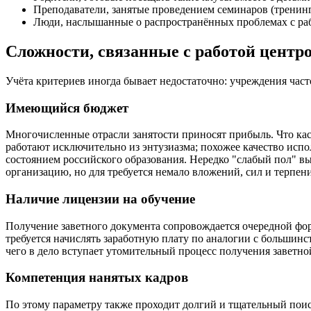
Преподаватели, занятые проведением семинаров (тренин
Люди, наслышанные о распространённых проблемах с раб
Сложности, связанные с работой центр
Учёта критериев иногда бывает недостаточно: учреждения час
Имеющийся бюджет
Многочисленные отрасли занятости приносят прибыль. Что кас
работают исключительно из энтузиазма; похожее качество и
состоянием российского образования. Нередко "слабый пол" в
организацию, но для требуется немало вложений, сил и терпен
Наличие лицензии на обучение
Получение заветного документа сопровождается очередной фо
требуется начислять заработную плату по аналогии с больши
чего в дело вступает утомительный процесс получения заветно
Компетенция нанятых кадров
По этому параметру также проходит долгий и тщательный поис