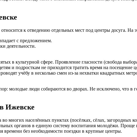
евске
 относится к отведению отдельных мест под центры досуга. На э
впадает с предложением.
ки деятельности.
ятых в культурной сфере. Проявление гласности (свобода выбор
етям и подросткам не приходится тратить время на посещение ц
роводят учёбу в несколько смен из-за нехватки квадратных метр
пор: молодые люди собираются во дворах. Не исключено, что в 
в Ижевске
 во многих населённых пунктах (посёлках, сёлах, загородных к
ьных органов в единую систему воспитания молодёжи. Проще го
ия времени без необходимости поездки в крупные центры.