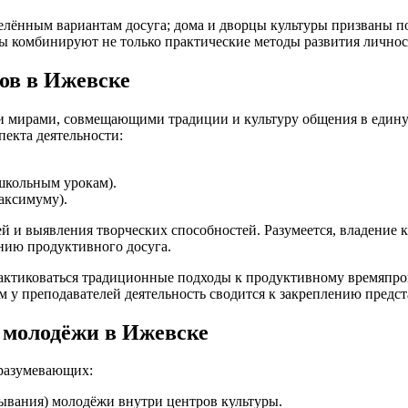
еделённым вариантам досуга; дома и дворцы культуры призваны
лы комбинируют не только практические методы развития личнос
ов в Ижевске
мирами, совмещающими традиции и культуру общения в единую 
пекта деятельности:
школьным урокам).
аксимуму).
ей и выявления творческих способностей. Разумеется, владение
нию продуктивного досуга.
рактиковаться традиционные подходы к продуктивному времяпр
м у преподавателей деятельность сводится к закреплению предст
 молодёжи в Ижевске
дразумевающих:
ывания) молодёжи внутри центров культуры.