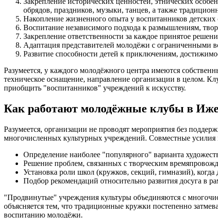
Закрепление исторических ценностей, этнических особе
обрядов, праздников, музыки, танцев, а также традицион
Накопление жизненного опыта у воспитанников детских 
Воспитание независимого подхода к размышлениям, тво
Закрепление ответственности за каждое принятое решение
Адаптация представителей молодёжи с ограниченными в
Развитие способности детей к приключениям, достижимо
Разумеется, у каждого молодёжного центра имеются собственн
техническое оснащение, направление организации в целом. Клу
приобщить "воспитанников" учреждений к искусству.
Как работают молодёжные клубы в Иже
Разумеется, организации не проводят мероприятия без подде
многочисленных культурных учреждений. Совместные усилия 
Определение наиболее "популярного" варианта художест
Решение проблем, связанных с творческим времяпровожде
Установка роли школ (кружков, секций, гимназий), когда
Подбор рекомендаций относительно развития досуга в ра
"Продвинутые" учреждения культуры объединяются с многочисл
объясняется тем, что традиционные кружки постепенно затме
воспитанию молодёжи.