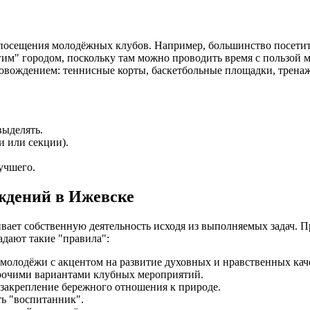
сещения молодёжных клубов. Например, большинство посетителе
гим" городом, поскольку там можно проводить время с пользой 
вождением: теннисные корты, баскетбольные площадки, тренажё
выделять.
и или секции).
учшего.
ждений в Ижевске
ает собственную деятельность исходя из выполняемых задач. 
адают такие "правила":
 молодёжи с акцентом на развитие духовных и нравственных кач
прочими вариантами клубных мероприятий.
закрепление бережного отношения к природе.
ть "воспитанник".