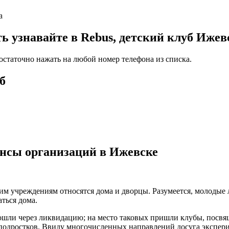
а
узнавайте в Rebus, детский клуб Ижев
достаточно нажать на любой номер телефона из списка.
б
ансы организаций в Ижевске
ким учреждениям относятся дома и дворцы. Разумеется, молодые
ться дома.
рошли через ликвидацию; на место таковых пришли клубы, пос
 подростков. Ввиду многочисленных направлений досуга экспер