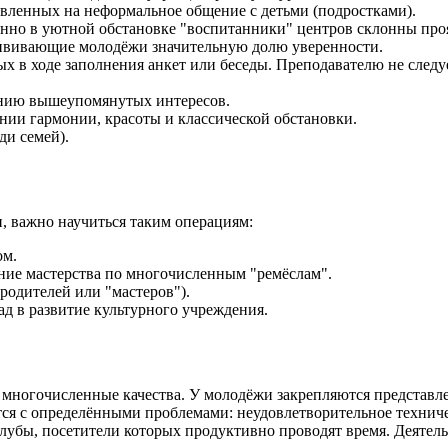
вленных на неформальное общение с детьми (подростками).
нно в уютной обстановке "воспитанники" центров склонны проя
ививающие молодёжи значительную долю уверенности.
х в ходе заполнения анкет или беседы. Преподавателю не следуе
ению вышеупомянутых интересов.
нии гармонии, красоты и классической обстановки.
ди семей).
, важно научиться таким операциям:
ом.
ние мастерства по многочисленным "ремёслам".
родителей или "мастеров").
д в развитие культурного учреждения.
многочисленные качества. У молодёжи закрепляются представлен
вается с определёнными проблемами: неудовлетворительное техн
 клубы, посетители которых продуктивно проводят время. Деяте