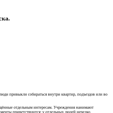
ска.
 люди привыкли собираться внутри квартир, подъездов или во
вящённые отдельным интересам. Учреждения нанимают
именты приветствуются: у отдельных людей нередко