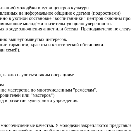
ывания) молодёжи внутри центров культуры.
вленных на неформальное общение с детьми (подростками).
нно в уютной обстановке "воспитанники" центров склонны проя
ививающие молодёжи значительную долю уверенности.
х в ходе заполнения анкет или беседы. Преподавателю не следуе
ению вышеупомянутых интересов.
нии гармонии, красоты и классической обстановки.
ди семей).
, важно научиться таким операциям:
ом.
ние мастерства по многочисленным "ремёслам".
родителей или "мастеров").
д в развитие культурного учреждения.
многочисленные качества. У молодёжи закрепляются представлен
вается с определёнными проблемами: неудовлетворительное техн