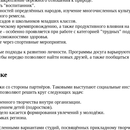
закрепление бережного отношения к природе.
ть "воспитанник".
нностей определённых народов, изучение многочисленных культ
ного ремесла.
садов и школьников младших классов.
рческому времяпровождению, а также продуктивного влияния н
 - особенно проявляется при работе с категорией "трудных" под
озможностями здоровья.
е через спортивные мероприятия.
ые подходы к развитию личности. Программы досуга варьируются
бы нередко позволяют найти новых друзей, а также пообщаться с
ке
ржки со стороны партнёров. Таковыми выступают социальные и
позволяют решить круг следующих задач:
венного творчества внутри организации.
нием детей (подростков).
 дело касается формирования увлечений у молодёжи.
мках региона.
енными вариантами студий, посвящённых прикладному творчеств