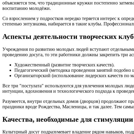
объясняется тем, что традиционные кружки постепенно затме
воспитанию молодёжи.
Со взрослением у подростков нередко теряется интерес к опр
степенью энтузиазма, набирается в такие клубы. Профессиона
Аспекты деятельности творческих клуб
Учреждения по развитию молодых людей вступают отдельными 
проведению досуга, то эти работники должны закрепить три ас
Художественный (развитие творческих качеств).
Педагогический (методика проведения занятий подобно 
Организаторский (использование лидерских качеств по м
Все три "постулата" используются для увлечения молодых люд
интуиции, вдохновения и технологического подхода к проведе
Разумеется, внутри отдельных домов (дворцов) продолжают п
праздники вроде Рождества, Масленицы, и так далее. Тем самы
Качества, необходимые для стимуляции
Культурный досуг подразумевает владение рядом навыков, по