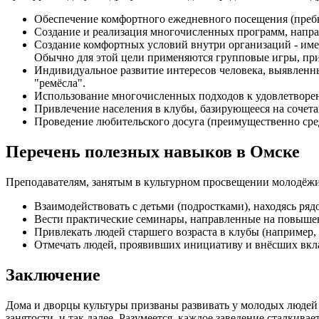
Обеспечение комфортного ежедневного посещения (преб
Создание и реализация многочисленных программ, напра
Создание комфортных условий внутри организаций - име
Обычно для этой цели применяются групповые игры, пр
Индивидуальное развитие интересов человека, выявленны
"ремёсла".
Использование многочисленных подходов к удовлетвор
Привлечение населения в клубы, базирующееся на сочета
Проведение любительского досуга (преимущественно сре
Перечень полезных навыков в Омске
Преподавателям, занятым в культурном просвещении молодёжи
Взаимодействовать с детьми (подростками), находясь ряд
Вести практические семинары, направленные на повыше
Привлекать людей старшего возраста в клубы (например, 
Отмечать людей, проявивших инициативу и внёсших вкла
Заключение
Дома и дворцы культуры призваны развивать у молодых людей 
занятости, и так далее. Разумеется, каждое заведение сталки