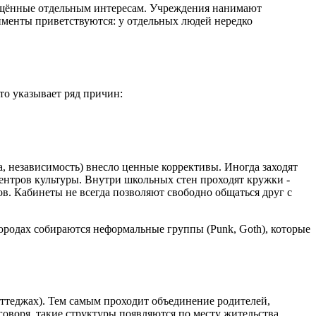
вящённые отдельным интересам. Учреждения нанимают
именты приветствуются: у отдельных людей нередко
то указывает ряд причин:
а, независимость) внесло ценные коррективы. Иногда заходят
ентров культуры. Внутри школьных стен проходят кружки -
ов. Кабинеты не всегда позволяют свободно общаться друг с
городах собираются неформальные группы (Punk, Goth), которые
оттеджах). Тем самым проходит объединение родителей,
воря, такие структуры появляются по месту жительства