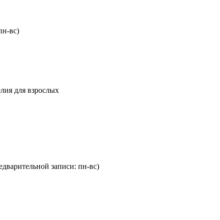
пн-вс)
елия для взрослых
редварительной записи: пн-вс)