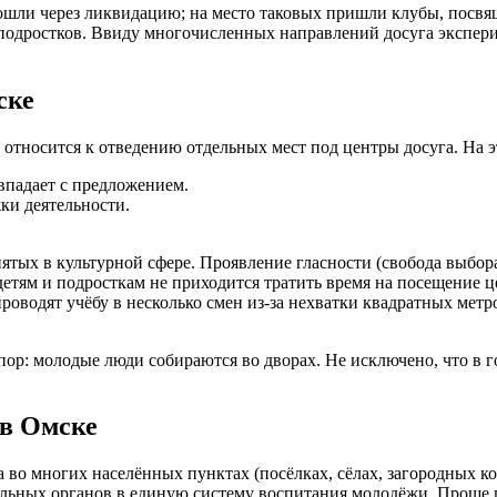
рошли через ликвидацию; на место таковых пришли клубы, пос
 подростков. Ввиду многочисленных направлений досуга экспер
ске
 относится к отведению отдельных мест под центры досуга. На э
впадает с предложением.
ки деятельности.
ятых в культурной сфере. Проявление гласности (свобода выбор
етям и подросткам не приходится тратить время на посещение ц
роводят учёбу в несколько смен из-за нехватки квадратных метр
пор: молодые люди собираются во дворах. Не исключено, что в 
в Омске
 во многих населённых пунктах (посёлках, сёлах, загородных к
ьных органов в единую систему воспитания молодёжи. Проще го