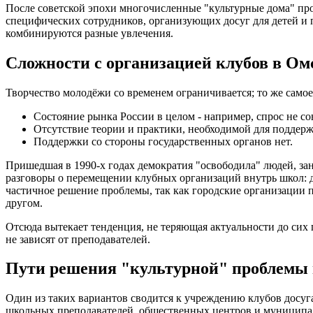
После советской эпохи многочисленные "культурные дома" п
специфических сотрудников, организующих досуг для детей и
комбинируются разные увлечения.
Сложности с организацией клубов в Ом
Творчество молодёжи со временем ограничивается; то же самое
Состояние рынка России в целом - например, спрос не со
Отсутствие теории и практики, необходимой для поддерж
Поддержки со стороны государственных органов нет.
Пришедшая в 1990-х годах демократия "освободила" людей, зан
разговоры о перемещении клубных организаций внутрь школ: д
частичное решение проблемы, так как городские организации п
другом.
Отсюда вытекает тенденция, не теряющая актуальности до сих 
не зависят от преподавателей.
Пути решения "культурной" проблемы 
Один из таких вариантов сводится к учреждению клубов досуга
школьных преподавателей, общественных центров и муниципал