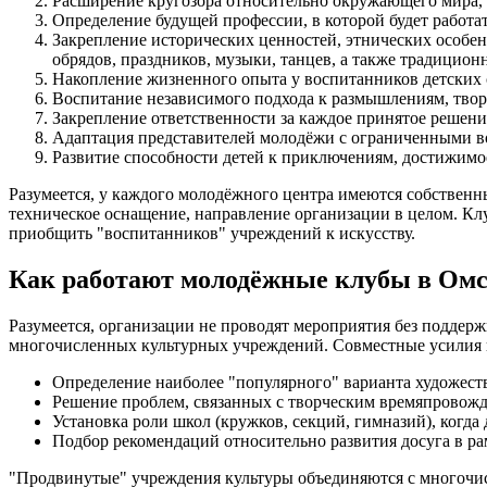
Расширение кругозора относительно окружающего мира, 
Определение будущей профессии, в которой будет работа
Закрепление исторических ценностей, этнических особе
обрядов, праздников, музыки, танцев, а также традицион
Накопление жизненного опыта у воспитанников детских 
Воспитание независимого подхода к размышлениям, тво
Закрепление ответственности за каждое принятое решение
Адаптация представителей молодёжи с ограниченными в
Развитие способности детей к приключениям, достижимо
Разумеется, у каждого молодёжного центра имеются собственн
техническое оснащение, направление организации в целом. Клу
приобщить "воспитанников" учреждений к искусству.
Как работают молодёжные клубы в Омс
Разумеется, организации не проводят мероприятия без подде
многочисленных культурных учреждений. Совместные усилия 
Определение наиболее "популярного" варианта художест
Решение проблем, связанных с творческим времяпровожде
Установка роли школ (кружков, секций, гимназий), когда
Подбор рекомендаций относительно развития досуга в ра
"Продвинутые" учреждения культуры объединяются с многочисл