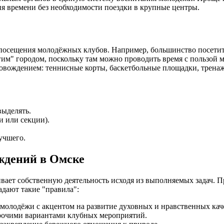
ия времени без необходимости поездки в крупные центры.
сещения молодёжных клубов. Например, большинство посетителе
гим" городом, поскольку там можно проводить время с пользой 
вождением: теннисные корты, баскетбольные площадки, тренажё
выделять.
и или секции).
учшего.
ждений в Омске
ает собственную деятельность исходя из выполняемых задач. 
адают такие "правила":
 молодёжи с акцентом на развитие духовных и нравственных кач
прочими вариантами клубных мероприятий.