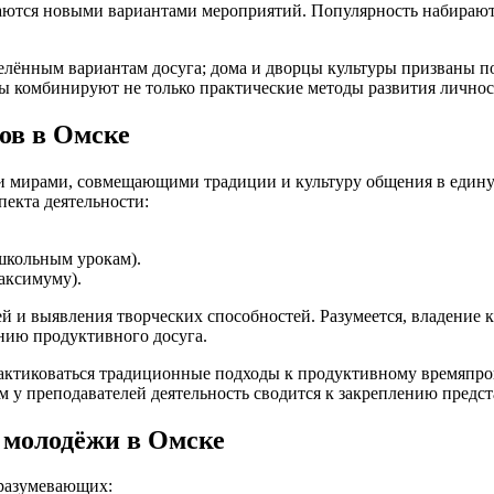
ваются новыми вариантами мероприятий. Популярность набирают
еделённым вариантам досуга; дома и дворцы культуры призваны
лы комбинируют не только практические методы развития личнос
ов в Омске
мирами, совмещающими традиции и культуру общения в единую 
пекта деятельности:
школьным урокам).
аксимуму).
ей и выявления творческих способностей. Разумеется, владение
нию продуктивного досуга.
рактиковаться традиционные подходы к продуктивному времяпр
м у преподавателей деятельность сводится к закреплению предст
 молодёжи в Омске
дразумевающих: