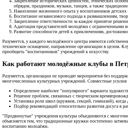
Закрепление исторических ценностей, этнических особе
обрядов, праздников, музыки, танцев, а также традицион
Накопление жизненного опыта у воспитанников детских 
Воспитание независимого подхода к размышлениям, тво
Закрепление ответственности за каждое принятое решение
Адаптация представителей молодёжи с ограниченными в
Развитие способности детей к приключениям, достижимо
Разумеется, у каждого молодёжного центра имеются собственн
техническое оснащение, направление организации в целом. Клу
приобщить "воспитанников" учреждений к искусству.
Как работают молодёжные клубы в Пет
Разумеется, организации не проводят мероприятия без подде
многочисленных культурных учреждений. Совместные усилия 
Определение наиболее "популярного" варианта художест
Решение проблем, связанных с творческим времяпровожде
Установка роли школ (кружков, секций, гимназий), когда
Подбор рекомендаций относительно развития досуга в ра
"Продвинутые" учреждения культуры объединяются с многочисл
объясняется тем, что традиционные кружки постепенно затме
воспитанию молодёжи.