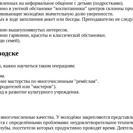
вленных на неформальное общение с детьми (подростками).
нно в уютной обстановке "воспитанники" центров склонны проя
ививающие молодёжи значительную долю уверенности.
х в ходе заполнения анкет или беседы. Преподавателю не следуе
ению вышеупомянутых интересов.
нии гармонии, красоты и классической обстановки.
ди семей).
водске
, важно научиться таким операциям:
ом.
ние мастерства по многочисленным "ремёслам".
родителей или "мастеров").
д в развитие культурного учреждения.
многочисленные качества. У молодёжи закрепляются представлен
вается с определёнными проблемами: неудовлетворительное техн
 клубы, посетители которых продуктивно проводят время. Деяте