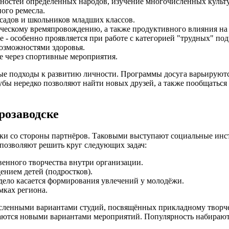
нностей определённых народов, изучение многочисленных культ
ного ремесла.
садов и школьников младших классов.
рческому времяпровождению, а также продуктивного влияния н
 - особенно проявляется при работе с категорией "трудных" под
озможностями здоровья.
е через спортивные мероприятия.
ые подходы к развитию личности. Программы досуга варьируются
бы нередко позволяют найти новых друзей, а также пообщаться с
розаводске
ржки со стороны партнёров. Таковыми выступают социальные и
позволяют решить круг следующих задач:
венного творчества внутри организации.
нием детей (подростков).
 дело касается формирования увлечений у молодёжи.
мках региона.
енными вариантами студий, посвящённых прикладному творчеств
ваются новыми вариантами мероприятий. Популярность набирают