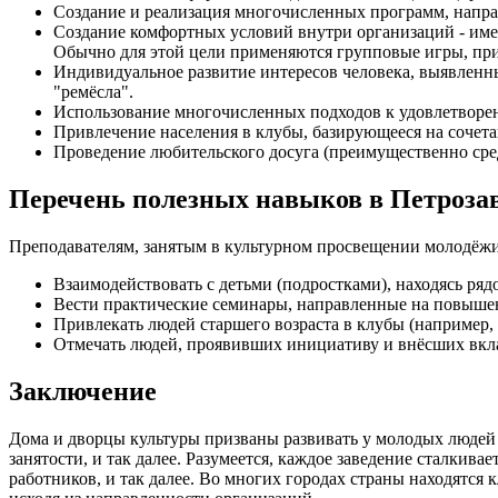
Создание и реализация многочисленных программ, напра
Создание комфортных условий внутри организаций - име
Обычно для этой цели применяются групповые игры, пр
Индивидуальное развитие интересов человека, выявленны
"ремёсла".
Использование многочисленных подходов к удовлетвор
Привлечение населения в клубы, базирующееся на сочета
Проведение любительского досуга (преимущественно сре
Перечень полезных навыков в Петроза
Преподавателям, занятым в культурном просвещении молодёжи
Взаимодействовать с детьми (подростками), находясь ряд
Вести практические семинары, направленные на повыше
Привлекать людей старшего возраста в клубы (например, 
Отмечать людей, проявивших инициативу и внёсших вкла
Заключение
Дома и дворцы культуры призваны развивать у молодых людей 
занятости, и так далее. Разумеется, каждое заведение сталки
работников, и так далее. Во многих городах страны находятся