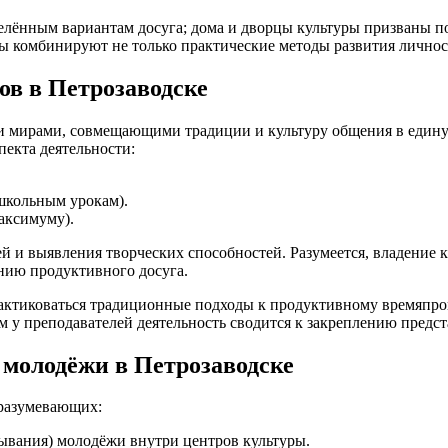
еделённым вариантам досуга; дома и дворцы культуры призваны
лы комбинируют не только практические методы развития личнос
ов в Петрозаводске
мирами, совмещающими традиции и культуру общения в единую 
пекта деятельности:
школьным урокам).
аксимуму).
ей и выявления творческих способностей. Разумеется, владение
нию продуктивного досуга.
рактиковаться традиционные подходы к продуктивному времяпр
м у преподавателей деятельность сводится к закреплению предст
 молодёжи в Петрозаводске
дразумевающих:
ывания) молодёжи внутри центров культуры.