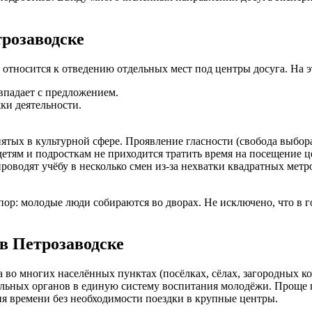
трозаводске
 относится к отведению отдельных мест под центры досуга. На э
впадает с предложением.
ки деятельности.
ятых в культурной сфере. Проявление гласности (свобода выбор
етям и подросткам не приходится тратить время на посещение ц
роводят учёбу в несколько смен из-за нехватки квадратных метр
пор: молодые люди собираются во дворах. Не исключено, что в 
в Петрозаводске
 во многих населённых пунктах (посёлках, сёлах, загородных к
ьных органов в единую систему воспитания молодёжи. Проще го
ия времени без необходимости поездки в крупные центры.