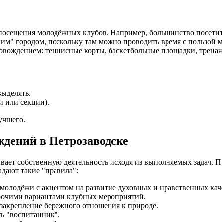
сещения молодёжных клубов. Например, большинство посетителе
гим" городом, поскольку там можно проводить время с пользой 
вождением: теннисные корты, баскетбольные площадки, тренажё
выделять.
и или секции).
учшего.
дений в Петрозаводске
ает собственную деятельность исходя из выполняемых задач. 
адают такие "правила":
 молодёжи с акцентом на развитие духовных и нравственных кач
прочими вариантами клубных мероприятий.
закрепление бережного отношения к природе.
ть "воспитанник".