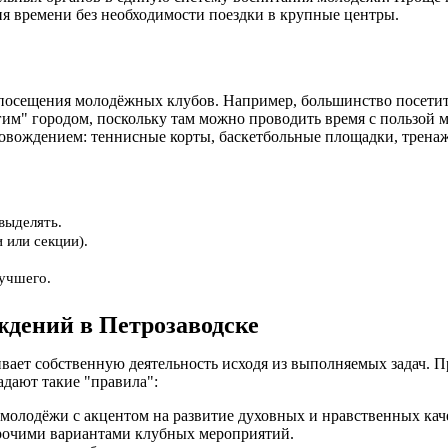
ия времени без необходимости поездки в крупные центры.
сещения молодёжных клубов. Например, большинство посетителе
гим" городом, поскольку там можно проводить время с пользой 
вождением: теннисные корты, баскетбольные площадки, тренажё
выделять.
 или секции).
лучшего.
дений в Петрозаводске
ает собственную деятельность исходя из выполняемых задач. 
адают такие "правила":
 молодёжи с акцентом на развитие духовных и нравственных кач
прочими вариантами клубных мероприятий.