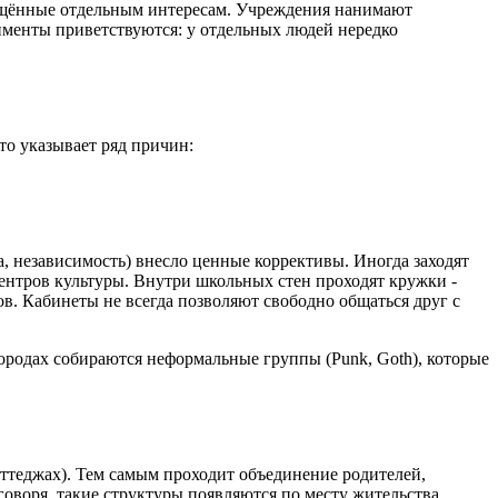
вящённые отдельным интересам. Учреждения нанимают
именты приветствуются: у отдельных людей нередко
то указывает ряд причин:
а, независимость) внесло ценные коррективы. Иногда заходят
ентров культуры. Внутри школьных стен проходят кружки -
ов. Кабинеты не всегда позволяют свободно общаться друг с
городах собираются неформальные группы (Punk, Goth), которые
оттеджах). Тем самым проходит объединение родителей,
воря, такие структуры появляются по месту жительства