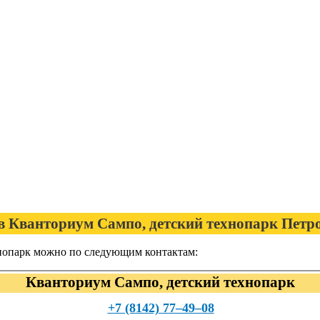
в Кванториум Сампо, детский технопарк Петр
хнопарк можно по следующим контактам:
Кванториум Сампо, детский технопарк
+7 (8142) 77‒49‒08