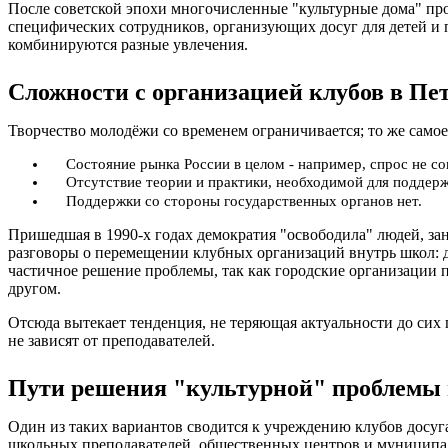
После советской эпохи многочисленные "культурные дома" п
специфических сотрудников, организующих досуг для детей и
комбинируются разные увлечения.
Сложности с организацией клубов в Пе
Творчество молодёжи со временем ограничивается; то же самое
Состояние рынка России в целом - например, спрос не с
Отсутствие теории и практики, необходимой для поддерж
Поддержки со стороны государственных органов нет.
Пришедшая в 1990-х годах демократия "освободила" людей, зан
разговоры о перемещении клубных организаций внутрь школ: д
частичное решение проблемы, так как городские организации п
другом.
Отсюда вытекает тенденция, не теряющая актуальности до сих 
не зависят от преподавателей.
Пути решения "культурной" проблемы 
Один из таких вариантов сводится к учреждению клубов досуга
школьных преподавателей, общественных центров и муниципал