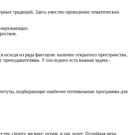
урных традиций. Здесь уместно проведение тематических
а окружающих.
ростков.
 исходя из ряда факторов: наличие открытого пространства,
 преподавателями. У последних есть важная задача -
нституты, подбирающие наиболее оптимальные программы для
у, спорту, музыке, играм, и так далее. Подобная мера