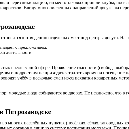
рошли через ликвидацию; на место таковых пришли клубы, пос
 подростков. Ввиду многочисленных направлений досуга экспер
трозаводске
 относится к отведению отдельных мест под центры досуга. На э
овпадает с предложением.
ки деятельности.
ятых в культурной сфере. Проявление гласности (свобода выбор
етям и подросткам не приходится тратить время на посещение ц
роводят учёбу в несколько смен из-за нехватки квадратных метр
пор: молодые люди собираются во дворах. Не исключено, что в 
в Петрозаводске
 во многих населённых пунктах (посёлках, сёлах, загородных к
ьных органов в единую систему воспитания молодёжи. Проще го