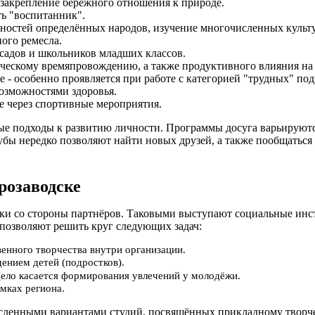
закрепление бережного отношения к природе.
ть "воспитанник".
нностей определённых народов, изучение многочисленных культ
ного ремесла.
садов и школьников младших классов.
рческому времяпровождению, а также продуктивного влияния н
 - особенно проявляется при работе с категорией "трудных" под
озможностями здоровья.
е через спортивные мероприятия.
ые подходы к развитию личности. Программы досуга варьируются
бы нередко позволяют найти новых друзей, а также пообщаться с
розаводске
ржки со стороны партнёров. Таковыми выступают социальные и
позволяют решить круг следующих задач:
енного творчества внутри организации.
ением детей (подростков).
 дело касается формирования увлечений у молодёжи.
мках региона.
енными вариантами студий, посвящённых прикладному творчеств