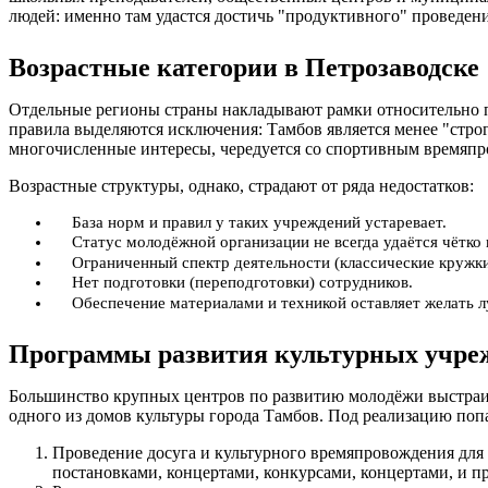
людей: именно там удастся достичь "продуктивного" проведен
Возрастные категории в Петрозаводске
Отдельные регионы страны накладывают рамки относительно по
правила выделяются исключения: Тамбов является менее "стро
многочисленные интересы, чередуется со спортивным времяпро
Возрастные структуры, однако, страдают от ряда недостатков:
База норм и правил у таких учреждений устаревает.
Статус молодёжной организации не всегда удаётся чётко 
Ограниченный спектр деятельности (классические кружки
Нет подготовки (переподготовки) сотрудников.
Обеспечение материалами и техникой оставляет желать 
Программы развития культурных учреж
Большинство крупных центров по развитию молодёжи выстраив
одного из домов культуры города Тамбов. Под реализацию поп
Проведение досуга и культурного времяпровождения для
постановками, концертами, конкурсами, концертами, и 