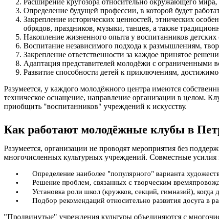
Расширение кругозора относительно окружающего мира, 
Определение будущей профессии, в которой будет работа
Закрепление исторических ценностей, этнических особе
обрядов, праздников, музыки, танцев, а также традицион
Накопление жизненного опыта у воспитанников детских 
Воспитание независимого подхода к размышлениям, тво
Закрепление ответственности за каждое принятое решение
Адаптация представителей молодёжи с ограниченными в
Развитие способности детей к приключениям, достижимо
Разумеется, у каждого молодёжного центра имеются собственн
техническое оснащение, направление организации в целом. Клу
приобщить "воспитанников" учреждений к искусству.
Как работают молодёжные клубы в Пет
Разумеется, организации не проводят мероприятия без подде
многочисленных культурных учреждений. Совместные усилия 
Определение наиболее "популярного" варианта художеств
Решение проблем, связанных с творческим времяпровожд
Установка роли школ (кружков, секций, гимназий), когда
Подбор рекомендаций относительно развития досуга в ра
"Продвинутые" учреждения культуры объединяются с многочисл