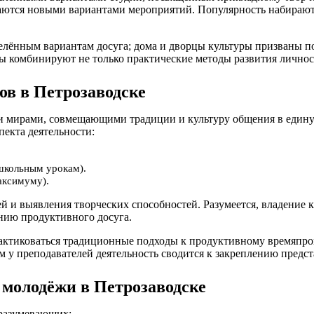
ваются новыми вариантами мероприятий. Популярность набирают
еделённым вариантам досуга; дома и дворцы культуры призваны
лы комбинируют не только практические методы развития личнос
ов в Петрозаводске
мирами, совмещающими традиции и культуру общения в единую 
пекта деятельности:
школьным урокам).
аксимуму).
ей и выявления творческих способностей. Разумеется, владение
нию продуктивного досуга.
рактиковаться традиционные подходы к продуктивному времяпр
м у преподавателей деятельность сводится к закреплению предст
 молодёжи в Петрозаводске
дразумевающих: