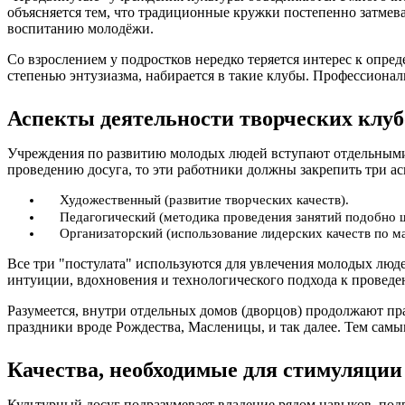
объясняется тем, что традиционные кружки постепенно затме
воспитанию молодёжи.
Со взрослением у подростков нередко теряется интерес к опр
степенью энтузиазма, набирается в такие клубы. Профессиона
Аспекты деятельности творческих клуб
Учреждения по развитию молодых людей вступают отдельными 
проведению досуга, то эти работники должны закрепить три ас
Художественный (развитие творческих качеств).
Педагогический (методика проведения занятий подобно 
Организаторский (использование лидерских качеств по м
Все три "постулата" используются для увлечения молодых люд
интуиции, вдохновения и технологического подхода к проведе
Разумеется, внутри отдельных домов (дворцов) продолжают п
праздники вроде Рождества, Масленицы, и так далее. Тем самы
Качества, необходимые для стимуляции
Культурный досуг подразумевает владение рядом навыков, по