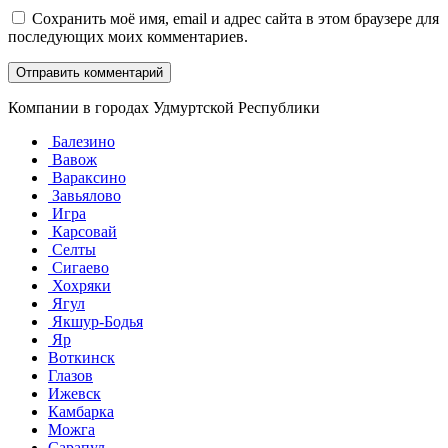
Сохранить моё имя, email и адрес сайта в этом браузере для
последующих моих комментариев.
Компании в городах Удмуртской Республики
Балезино
Вавож
Вараксино
Завьялово
Игра
Карсовай
Селты
Сигаево
Хохряки
Ягул
Якшур-Бодья
Яр
Воткинск
Глазов
Ижевск
Камбарка
Можга
Сарапул