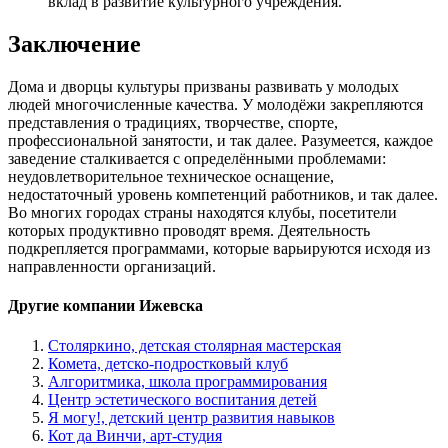
вклад в развитие культурного учреждения.
Заключение
Дома и дворцы культуры призваны развивать у молодых
людей многочисленные качества. У молодёжи закрепляются
представления о традициях, творчестве, спорте,
профессиональной занятости, и так далее. Разумеется, каждое
заведение сталкивается с определёнными проблемами:
неудовлетворительное техническое оснащение,
недостаточный уровень компетенций работников, и так далее.
Во многих городах страны находятся клубы, посетители
которых продуктивно проводят время. Деятельность
подкрепляется программами, которые варьируются исходя из
направленности организаций.
Другие компании Ижевска
Столяркино, детская столярная мастерская
Комета, детско-подростковый клуб
Алгоритмика, школа программирования
Центр эстетического воспитания детей
Я могу!, детский центр развития навыков
Кот да Винчи, арт-студия