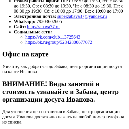
Режим работы офиса:
Пн: с 08:30 до 19:30, Вт: с 08:30
до 19:30, Ср: с 08:30 до 19:30, Чт: с 08:30 до 19:30, Пт: с
08:30 до 19:30, Сб: с 10:00 до 17:00, Вс: с 10:00 до 17:00
Электронная почта:
superzabava37@yandex.ru
Whatsapp:
79203602605
Сайт:
http://zabava37.ru
Социальные сети:
https://vk.com/club113725643
https://ok.ru/group/52842800677072
Офис на карте
Узнайте, как добраться до Забава, центр организации досуга
на карте Иванова
ВНИМАНИЕ! Виды занятий и
стоимость узнавайте в Забава, центр
организации досуга Иванова.
Для уточнения цен на занятия в Забава, центр организации
досуга Иванова достаточно нажать на любой номер телефона
из списка.