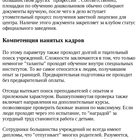
большинством других "профессий". Соответственно,
площадки по обучению дошкольников обычно собирают
документы вручную, после чего в дело вступает
утомительный процесс получения заветной лицензии для
центра. Наличие этого документа закрепляет за клубом статус
официального заведения.
Компетенция нанятых кадров
По этому параметру также проходит долгий и тщательный
поиск учреждений. Сложности заключаются в том, что только
немногие "таланты" проходят обучение внутри специальных
институтов. То же самое относится к людям, получавшим
опыт за границей. Предварительная подготовка не проходит
без предварительной оплаты.
Отсюда вытекает поиск преподавателей с опытом и
прилежным характером. Вышеупомянутая проверка также
включает направления на дополнительные курсы,
позволяющие проверить базовые знания по максимуму. Если
люди проходят через это испытание, то "наградой" за
усердный труд становится работа с детьми.
Сотрудники большинства учреждений не всегда имеют
дипломы, что "отпугивает" многих родителей. Разумеется,