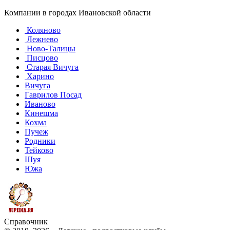
Компании в городах Ивановской области
Коляново
Лежнево
Ново-Талицы
Писцово
Старая Вичуга
Харино
Вичуга
Гаврилов Посад
Иваново
Кинешма
Кохма
Пучеж
Родники
Тейково
Шуя
Южа
Справочник