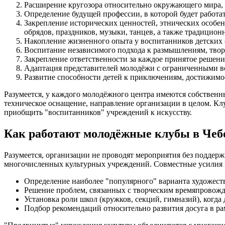
Расширение кругозора относительно окружающего мира, 
Определение будущей профессии, в которой будет работа
Закрепление исторических ценностей, этнических особе
обрядов, праздников, музыки, танцев, а также традицион
Накопление жизненного опыта у воспитанников детских 
Воспитание независимого подхода к размышлениям, тво
Закрепление ответственности за каждое принятое решение
Адаптация представителей молодёжи с ограниченными в
Развитие способности детей к приключениям, достижимо
Разумеется, у каждого молодёжного центра имеются собственн
техническое оснащение, направление организации в целом. Клу
приобщить "воспитанников" учреждений к искусству.
Как работают молодёжные клубы в Чеб
Разумеется, организации не проводят мероприятия без подде
многочисленных культурных учреждений. Совместные усилия 
Определение наиболее "популярного" варианта художест
Решение проблем, связанных с творческим времяпровожде
Установка роли школ (кружков, секций, гимназий), когда
Подбор рекомендаций относительно развития досуга в ра