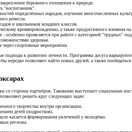
закрепление бережного отношения к природе.
ть "воспитанник".
нностей определённых народов, изучение многочисленных культ
ного ремесла.
садов и школьников младших классов.
рческому времяпровождению, а также продуктивного влияния н
 - особенно проявляется при работе с категорией "трудных" под
озможностями здоровья.
е через спортивные мероприятия.
ые подходы к развитию личности. Программы досуга варьируются
бы нередко позволяют найти новых друзей, а также пообщаться с
оксарах
ржки со стороны партнёров. Таковыми выступают социальные и
позволяют решить круг следующих задач:
венного творчества внутри организации.
нием детей (подростков).
 дело касается формирования увлечений у молодёжи.
мках региона.