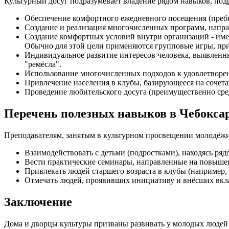
Культурный досуг подразумевает владение рядом навыков, по
Обеспечение комфортного ежедневного посещения (преб
Создание и реализация многочисленных программ, напра
Создание комфортных условий внутри организаций - име
Обычно для этой цели применяются групповые игры, пр
Индивидуальное развитие интересов человека, выявленны
"ремёсла".
Использование многочисленных подходов к удовлетвор
Привлечение населения в клубы, базирующееся на сочета
Проведение любительского досуга (преимущественно сре
Перечень полезных навыков в Чебокса
Преподавателям, занятым в культурном просвещении молодёжи
Взаимодействовать с детьми (подростками), находясь ряд
Вести практические семинары, направленные на повыше
Привлекать людей старшего возраста в клубы (например, 
Отмечать людей, проявивших инициативу и внёсших вкла
Заключение
Дома и дворцы культуры призваны развивать у молодых людей 