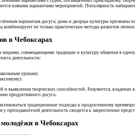
енными вариантами студий, посвящённых прикладному творчеств
ваются новыми вариантами мероприятий. Популярность набирают
еделённым вариантам досуга; дома и дворцы культуры призваны
лы комбинируют не только практические методы развития личнос
ов в Чебоксарах
мирами, совмещающими традиции и культуру общения в единую 
пекта деятельности:
школьным урокам).
аксимуму).
ей и выявления творческих способностей. Разумеется, владение
нию продуктивного досуга.
рактиковаться традиционные подходы к продуктивному времяпр
м у преподавателей деятельность сводится к закреплению предст
 молодёжи в Чебоксарах