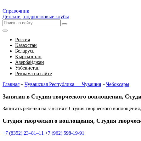
Справочник
Детские , подростковые клубы
Россия
Казахстан
Беларусь
Кыргызстан
Азербайджан
Узбекистан
Реклама на сайте
Главная
»
Чувашская Республика — Чувашия
»
Чебоксары
Занятия в Студия творческого воплощения, Студ
Записать ребенка на занятия в Студия творческого воплощени
Студия творческого воплощения, Студия творчес
+7 (8352) 23‒81‒11
+7 (962) 598-19-91