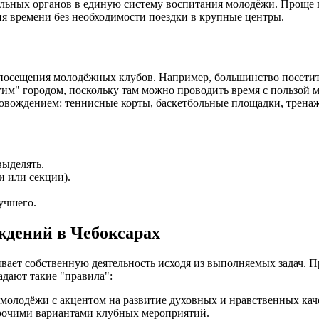
ьных органов в единую систему воспитания молодёжи. Проще го
ия времени без необходимости поездки в крупные центры.
сещения молодёжных клубов. Например, большинство посетителе
гим" городом, поскольку там можно проводить время с пользой 
вождением: теннисные корты, баскетбольные площадки, тренажё
выделять.
и или секции).
учшего.
дений в Чебоксарах
ает собственную деятельность исходя из выполняемых задач. 
адают такие "правила":
 молодёжи с акцентом на развитие духовных и нравственных кач
прочими вариантами клубных мероприятий.