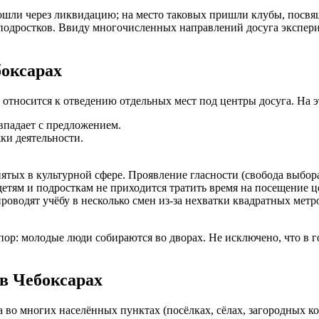
рошли через ликвидацию; на место таковых пришли клубы, пос
 подростков. Ввиду многочисленных направлений досуга экспер
боксарах
 относится к отведению отдельных мест под центры досуга. На э
впадает с предложением.
ки деятельности.
ятых в культурной сфере. Проявление гласности (свобода выбор
етям и подросткам не приходится тратить время на посещение ц
роводят учёбу в несколько смен из-за нехватки квадратных метр
пор: молодые люди собираются во дворах. Не исключено, что в 
в Чебоксарах
 во многих населённых пунктах (посёлках, сёлах, загородных к