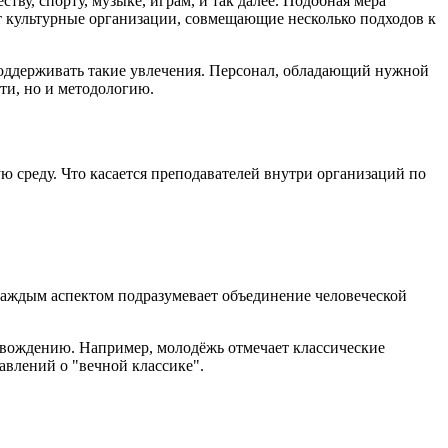
у, спорту, музыке, играм, и так далее. Подобная мера
 культурные организации, совмещающие несколько подходов к
 поддерживать такие увлечения. Персонал, обладающий нужной
ти, но и методологию.
среду. Что касается преподавателей внутри организаций по
 каждым аспектом подразумевает объединение человеческой
овождению. Например, молодёжь отмечает классические
авлений о "вечной классике".