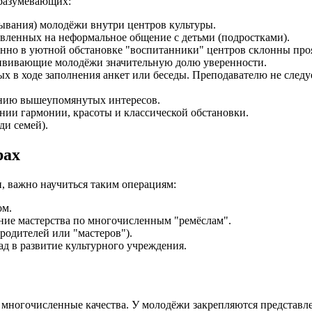
дразумевающих:
ывания) молодёжи внутри центров культуры.
вленных на неформальное общение с детьми (подростками).
нно в уютной обстановке "воспитанники" центров склонны проя
ививающие молодёжи значительную долю уверенности.
х в ходе заполнения анкет или беседы. Преподавателю не следуе
ению вышеупомянутых интересов.
нии гармонии, красоты и классической обстановки.
ди семей).
рах
, важно научиться таким операциям:
ом.
ние мастерства по многочисленным "ремёслам".
родителей или "мастеров").
д в развитие культурного учреждения.
многочисленные качества. У молодёжи закрепляются представлен