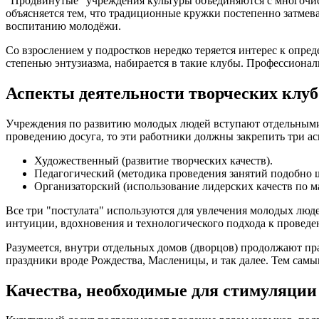
"Продвинутые" учреждения культуры объединяются с многочисл
объясняется тем, что традиционные кружки постепенно затме
воспитанию молодёжи.
Со взрослением у подростков нередко теряется интерес к опр
степенью энтузиазма, набирается в такие клубы. Профессиона
Аспекты деятельности творческих клуб
Учреждения по развитию молодых людей вступают отдельными 
проведению досуга, то эти работники должны закрепить три ас
Художественный (развитие творческих качеств).
Педагогический (методика проведения занятий подобно 
Организаторский (использование лидерских качеств по м
Все три "постулата" используются для увлечения молодых люд
интуиции, вдохновения и технологического подхода к проведе
Разумеется, внутри отдельных домов (дворцов) продолжают п
праздники вроде Рождества, Масленицы, и так далее. Тем самы
Качества, необходимые для стимуляции