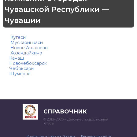
Чувашской Республики —
Чувашии
Кугеси
Мускаринкасы
Новое Атлашево
Хозандайкино
Канаш
Новочебоксарск
Чебоксары
Шумерля
СПРАВОЧНИК
© 2018–2026 – Детские , подростковые
клубы
Компании в городах России
Реклама на сайте