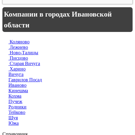
Компании в городах Ивановской
области
Коляново
Лежнево
Ново-Талицы
Писцово
Старая Вичуга
Харино
Вичуга
Гаврилов Посад
Иваново
Кинешма
Кохма
Пучеж
Родники
Тейково
Шуя
Южа
Справочник