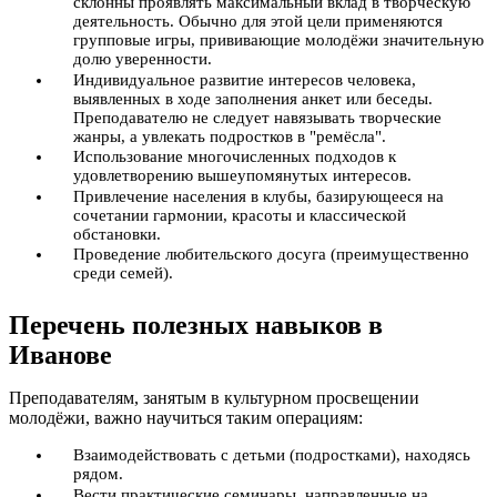
склонны проявлять максимальный вклад в творческую
деятельность. Обычно для этой цели применяются
групповые игры, прививающие молодёжи значительную
долю уверенности.
Индивидуальное развитие интересов человека,
выявленных в ходе заполнения анкет или беседы.
Преподавателю не следует навязывать творческие
жанры, а увлекать подростков в "ремёсла".
Использование многочисленных подходов к
удовлетворению вышеупомянутых интересов.
Привлечение населения в клубы, базирующееся на
сочетании гармонии, красоты и классической
обстановки.
Проведение любительского досуга (преимущественно
среди семей).
Перечень полезных навыков в
Иванове
Преподавателям, занятым в культурном просвещении
молодёжи, важно научиться таким операциям:
Взаимодействовать с детьми (подростками), находясь
рядом.
Вести практические семинары, направленные на