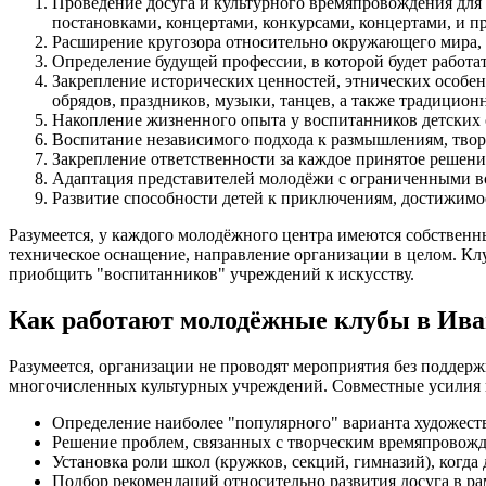
Проведение досуга и культурного времяпровождения для
постановками, концертами, конкурсами, концертами, и 
Расширение кругозора относительно окружающего мира, 
Определение будущей профессии, в которой будет работа
Закрепление исторических ценностей, этнических особе
обрядов, праздников, музыки, танцев, а также традицион
Накопление жизненного опыта у воспитанников детских 
Воспитание независимого подхода к размышлениям, тво
Закрепление ответственности за каждое принятое решение
Адаптация представителей молодёжи с ограниченными в
Развитие способности детей к приключениям, достижимо
Разумеется, у каждого молодёжного центра имеются собственн
техническое оснащение, направление организации в целом. Клу
приобщить "воспитанников" учреждений к искусству.
Как работают молодёжные клубы в Ива
Разумеется, организации не проводят мероприятия без подде
многочисленных культурных учреждений. Совместные усилия 
Определение наиболее "популярного" варианта художест
Решение проблем, связанных с творческим времяпровожде
Установка роли школ (кружков, секций, гимназий), когда
Подбор рекомендаций относительно развития досуга в ра