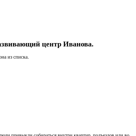
азвивающий центр Иванова.
на из списка.
 люди привыкли собираться внутри квартир, подъездов или во