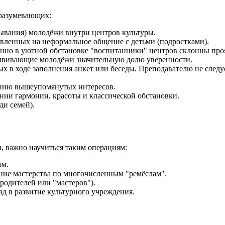
дразумевающих:
ывания) молодёжи внутри центров культуры.
вленных на неформальное общение с детьми (подростками).
нно в уютной обстановке "воспитанники" центров склонны проя
ививающие молодёжи значительную долю уверенности.
х в ходе заполнения анкет или беседы. Преподавателю не следуе
ению вышеупомянутых интересов.
нии гармонии, красоты и классической обстановки.
ди семей).
, важно научиться таким операциям:
ом.
ние мастерства по многочисленным "ремёслам".
родителей или "мастеров").
д в развитие культурного учреждения.