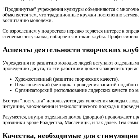
"Продвинутые" учреждения культуры объединяются с многочисл
объясняется тем, что традиционные кружки постепенно затме
воспитанию молодёжи.
Со взрослением у подростков нередко теряется интерес к опр
степенью энтузиазма, набирается в такие клубы. Профессиона
Аспекты деятельности творческих клуб
Учреждения по развитию молодых людей вступают отдельными 
проведению досуга, то эти работники должны закрепить три ас
Художественный (развитие творческих качеств).
Педагогический (методика проведения занятий подобно 
Организаторский (использование лидерских качеств по м
Все три "постулата" используются для увлечения молодых люд
интуиции, вдохновения и технологического подхода к проведе
Разумеется, внутри отдельных домов (дворцов) продолжают п
праздники вроде Рождества, Масленицы, и так далее. Тем самы
Качества, необходимые для стимуляции