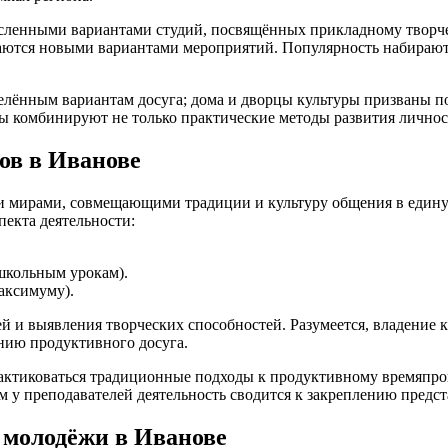
енными вариантами студий, посвящённых прикладному творчеств
ваются новыми вариантами мероприятий. Популярность набирают
еделённым вариантам досуга; дома и дворцы культуры призваны
лы комбинируют не только практические методы развития личнос
ов в Иванове
мирами, совмещающими традиции и культуру общения в единую 
пекта деятельности:
школьным урокам).
аксимуму).
ей и выявления творческих способностей. Разумеется, владение
нию продуктивного досуга.
рактиковаться традиционные подходы к продуктивному времяпр
м у преподавателей деятельность сводится к закреплению предст
 молодёжи в Иванове