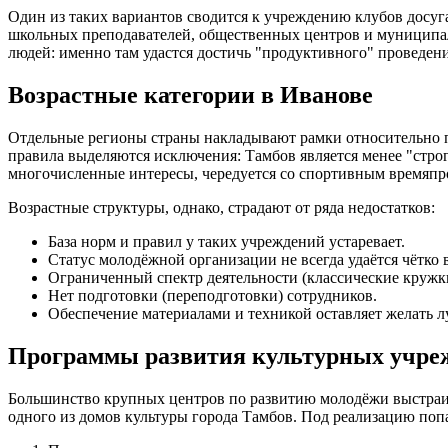
Один из таких вариантов сводится к учреждению клубов досуга
школьных преподавателей, общественных центров и муниципал
людей: именно там удастся достичь "продуктивного" проведен
Возрастные категории в Иванове
Отдельные регионы страны накладывают рамки относительно по
правила выделяются исключения: Тамбов является менее "стро
многочисленные интересы, чередуется со спортивным времяпро
Возрастные структуры, однако, страдают от ряда недостатков:
База норм и правил у таких учреждений устаревает.
Статус молодёжной организации не всегда удаётся чётко 
Ограниченный спектр деятельности (классические кружк
Нет подготовки (переподготовки) сотрудников.
Обеспечение материалами и техникой оставляет желать л
Программы развития культурных учре
Большинство крупных центров по развитию молодёжи выстраив
одного из домов культуры города Тамбов. Под реализацию поп