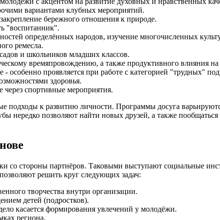
 молодёжи с акцентом на развитие духовных и нравственных кач
прочими вариантами клубных мероприятий.
закрепление бережного отношения к природе.
ть "воспитанник".
нностей определённых народов, изучение многочисленных культ
ного ремесла.
садов и школьников младших классов.
рческому времяпровождению, а также продуктивного влияния н
 - особенно проявляется при работе с категорией "трудных" под
озможностями здоровья.
е через спортивные мероприятия.
ые подходы к развитию личности. Программы досуга варьируются
бы нередко позволяют найти новых друзей, а также пообщаться с
нове
ржки со стороны партнёров. Таковыми выступают социальные и
позволяют решить круг следующих задач:
венного творчества внутри организации.
нием детей (подростков).
 дело касается формирования увлечений у молодёжи.
мках региона.