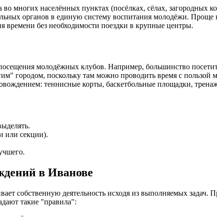
 во многих населённых пунктах (посёлках, сёлах, загородных к
ьных органов в единую систему воспитания молодёжи. Проще го
ия времени без необходимости поездки в крупные центры.
сещения молодёжных клубов. Например, большинство посетителе
гим" городом, поскольку там можно проводить время с пользой 
вождением: теннисные корты, баскетбольные площадки, тренажё
выделять.
и или секции).
учшего.
ждений в Иванове
ает собственную деятельность исходя из выполняемых задач. 
адают такие "правила":