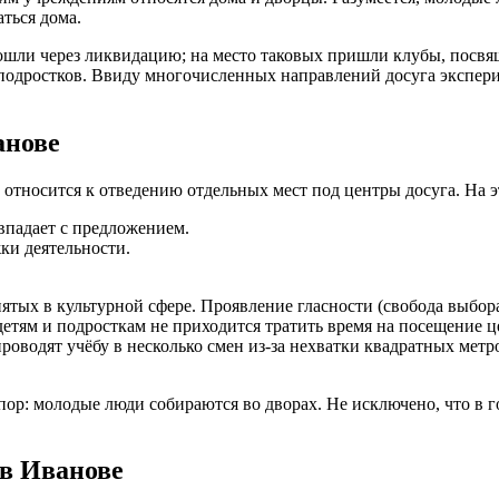
ться дома.
рошли через ликвидацию; на место таковых пришли клубы, пос
 подростков. Ввиду многочисленных направлений досуга экспер
анове
 относится к отведению отдельных мест под центры досуга. На э
впадает с предложением.
ки деятельности.
ятых в культурной сфере. Проявление гласности (свобода выбор
етям и подросткам не приходится тратить время на посещение ц
роводят учёбу в несколько смен из-за нехватки квадратных метр
пор: молодые люди собираются во дворах. Не исключено, что в 
в Иванове