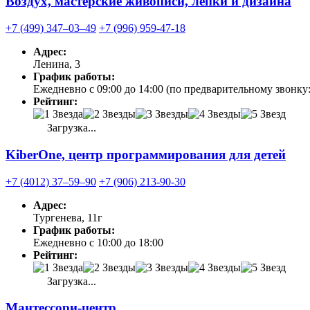
Воздух, мастерские живописи, лепки и дизайна
+7 (499) 347‒03‒49
+7 (996) 959-47-18
Адрес:
Ленина, 3
График работы:
Ежедневно с 09:00 до 14:00 (по предварительному звонку:
Рейтинг:
Загрузка...
KiberOne, центр программирования для детей
+7 (4012) 37‒59‒90
+7 (906) 213-90-30
Адрес:
Тургенева, 11г
График работы:
Ежедневно с 10:00 до 18:00
Рейтинг:
Загрузка...
Мантессори-центр