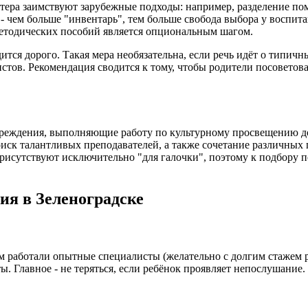
тера заимствуют зарубежные подходы: например, разделение по
 - чем больше "инвентарь", тем больше свобода выбора у воспи
методических пособий является опциональным шагом.
тся дорого. Такая мера необязательна, если речь идёт о типич
стов. Рекомендация сводится к тому, чтобы родители посоветов
чреждения, выполняющие работу по культурному просвещению до
иск талантливых преподавателей, а также сочетание различных 
рисутствуют исключительно "для галочки", поэтому к подбору п
ия в Зеленоградске
м работали опытные специалисты (желательно с долгим стажем ра
ы. Главное - не теряться, если ребёнок проявляет непослушание