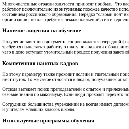
Многочисленные отрасли занятости приносят прибыль. Что кас
работают исключительно из энтузиазма; похожее качество и
состоянием российского образования. Нередко "слабый пол" в
организацию, но для требуется немало вложений, сил и терпен
Наличие лицензии на обучение
Получение заветного документа сопровождается очередной фо
требуется начислять заработную плату по аналогии с больши
чего в дело вступает утомительный процесс получения заветно
Компетенция нанятых кадров
По этому параметру также проходит долгий и тщательный поис
институтов. То же самое относится к людям, получавшим опыт 
Отсюда вытекает поиск преподавателей с опытом и прилежным
базовые знания по максимуму. Если люди проходят через это ис
Сотрудники большинства учреждений не всегда имеют дипломы, 
и учителям младших классов школы.
Используемые программы обучения