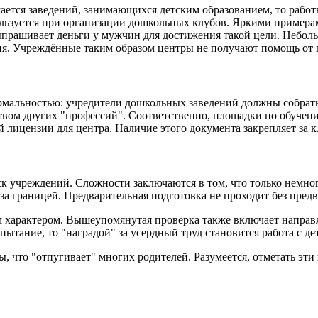
ается заведений, занимающихся детским образованием, то работ
спользуется при организации дошкольных клубов. Яркими прим
ыпрашивает деньги у мужчин для достижения такой цели. Неболь
ия. Учреждённые таким образом центры не получают помощь от г
рмальностью: учредители дошкольных заведений должны собрать
нством других "профессий". Соответственно, площадки по обуч
й лицензии для центра. Наличие этого документа закрепляет за 
к учреждений. Сложности заключаются в том, что только немно
за границей. Предварительная подготовка не проходит без пред
 характером. Вышеупомянутая проверка также включает направ
пытание, то "наградой" за усердный труд становится работа с де
что "отпугивает" многих родителей. Разумеется, отметать эти в