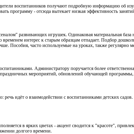
дители воспитанников получают подробную информацию об изуча
вать программу - отсюда вытекает низкая эффективность заняти
сеналом" развивающих игрушек. Одинаковая материальная база н
со временем интерес к старым образцам отпадает. Подбор дошко
учше. Пособия, часто используемые на уроках, также регулярно м
оспитанниками. Администратору поручается более ответственная
е праздничных мероприятий, обновлений обучающей программы, 
: речь идёт о взаимодействии с воспитанниками детских садов.
полняется в ярких цветах - акцент сводится к "красоте", привл
яжении долгого времени.