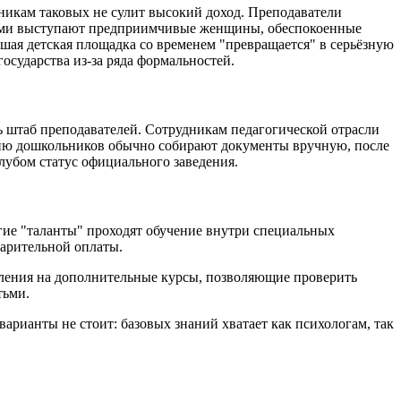
никам таковых не сулит высокий доход. Преподаватели
ерами выступают предприимчивые женщины, обеспокоенные
шая детская площадка со временем "превращается" в серьёзную
осударства из-за ряда формальностей.
 штаб преподавателей. Сотрудникам педагогической отрасли
ению дошкольников обычно собирают документы вручную, после
клубом статус официального заведения.
гие "таланты" проходят обучение внутри специальных
варительной оплаты.
ления на дополнительные курсы, позволяющие проверить
тьми.
арианты не стоит: базовых знаний хватает как психологам, так