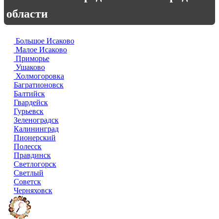
области
Большое Исаково
Малое Исаково
Приморье
Ушаково
Холмогоровка
Багратионовск
Балтийск
Гвардейск
Гурьевск
Зеленоградск
Калининград
Пионерский
Полесск
Правдинск
Светлогорск
Светлый
Советск
Черняховск