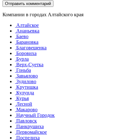
Компании в городах Алтайского края
Алтайское
Ананьевка
Баево
Барановка
Благовещенка
Боровиха
Бурла
Верх-Суетка
Гоньба
Завьялово
Зудилово
Крутишка
Кулунда
Курья
Лесной
Макарово
Научный Городок
Павловск
Панкрушиха
Первомайское
Поспелиха