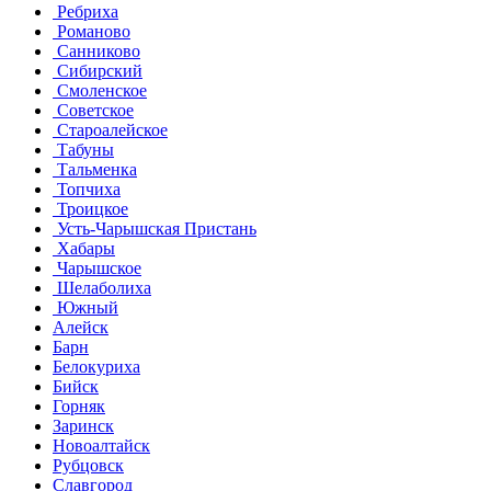
Ребриха
Романово
Санниково
Сибирский
Смоленское
Советское
Староалейское
Табуны
Тальменка
Топчиха
Троицкое
Усть-Чарышская Пристань
Хабары
Чарышское
Шелаболиха
Южный
Алейск
Барн
Белокуриха
Бийск
Горняк
Заринск
Новоалтайск
Рубцовск
Славгород